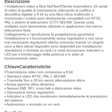
Descrizione
I multiplexers video a fibra NuFiberRSeries trasmettono 16 canali
di video di qualità di trasmissione utilizzando la codifica e
decodifica digitale a 8 bit su una fibra ottica multimodo o
monomodo.I moduli sono direttamente compatibili con NTSC,
PAL o sistemi di telecamere CCTV SECAM. Queste unità
multiplex sono tipicamente utilizzate in applicazioni che hanno
telecamere fisse.
Collegamento e riproduzione
la progettazione garantisce
l'installazione e il funzionamento senza regolazioni e non sono
mai necessarie regolazioni ottiche.connesso tramite un singolo
cavo a fibra otticaI dispositivi sono disponibili per installazione
standalone o montata su rack.Le unità incorporano indicatori a
LED per il monitoraggio della potenza e lo stato di
funzionamento video.
Chiave
Caratteristiche
▪
Trasmissione video non compressa a 8 bit
▪ Standard video NTSC, PAL o SECAM
▪ Trasmette fino a 30 km senza attenuazione ottica
▪ Ampia gamma ottica dinamica
▪ Nessun EMI, RFI, cross talk e distorsione video
▪ Operazione senza regolazioni
▪ Indicatori a LED che monitorano immediatamente le prestazioni
del sistema
▪ Autonomico o montato su un rack