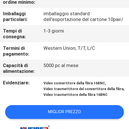
ordine minimo:
CONTROLLO
DI
Imballaggi
imballaggio standard
particolari:
dell'esportazione del cartone 10pair/
QUALITÀ
Tempi di
1-3 giorni
consegna:
CONTATTICI
Termini di
Western Union, T/T, L/C
pagamento:
NOTIZIE
Capacità di
5000 pc al mese
alimentazione:
RICHIEDA
Evidenziare:
,
Video convertitore della fibra 16BNC
UNA
,
Video trasmettitore del convertitore della fibra
Video trasmettitore della fibra 16BNC
CITAZIONE
MIGLIOR PREZZO
MAPPA
DEL