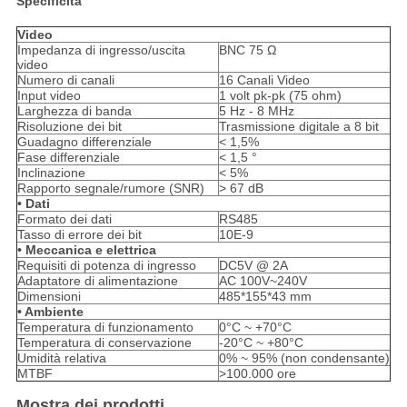
Specificità
Video
Impedanza di ingresso/uscita
BNC 75 Ω
video
Numero di canali
16 Canali Video
Input video
1 volt pk-pk (75 ohm)
Larghezza di banda
5 Hz - 8 MHz
Risoluzione dei bit
Trasmissione digitale a 8 bit
Guadagno differenziale
< 1,5%
Fase differenziale
< 1,5 °
Inclinazione
< 5%
Rapporto segnale/rumore (SNR)
> 67 dB
• Dati
Formato dei dati
RS485
Tasso di errore dei bit
10E-9
• Meccanica e elettrica
Requisiti di potenza di ingresso
DC5V @ 2A
Adaptatore di alimentazione
AC 100V~240V
Dimensioni
485*155*43 mm
• Ambiente
Temperatura di funzionamento
0°C ~ +70°C
Temperatura di conservazione
-20°C ~ +80°C
Umidità relativa
0% ~ 95% (non condensante)
MTBF
>100.000 ore
Mostra dei prodotti