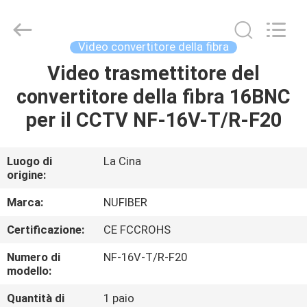
Fivision
Digital
Technology
Co.,Ltd.
All
Video convertitore della fibra
Rights
Reserved.
Developed
Video trasmettitore del
CASA
by
ECER
convertitore della fibra 16BNC
PRODOTTI
per il CCTV NF-16V-T/R-F20
CIRCA
Luogo di
La Cina
origine:
NOI
Marca:
NUFIBER
GIRO
Certificazione:
CE FCCROHS
DELLA
Numero di
NF-16V-T/R-F20
FABBRICA
modello:
Quantità di
1 paio