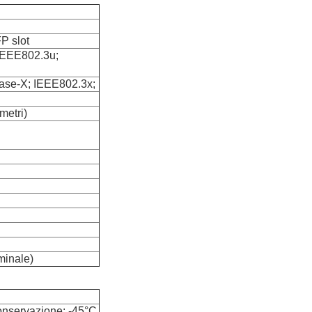
P slot
IEEE802.3u;
se-X; IEEE802.3x;
metri)
minale)
conservazione: -45°C