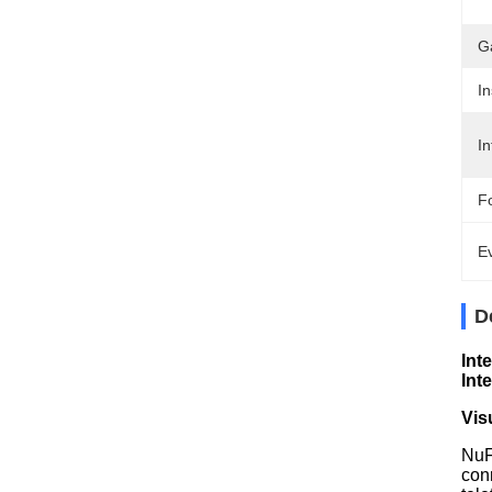
G
In
In
Fo
Ev
D
Int
Int
Vis
NuF
con