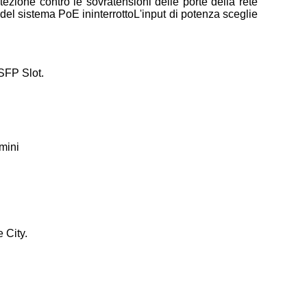
otezione contro le sovratensioni delle porte della rete
tà del sistema PoE ininterrottoL'input di potenza sceglie
SFP Slot.
lmini
 City.