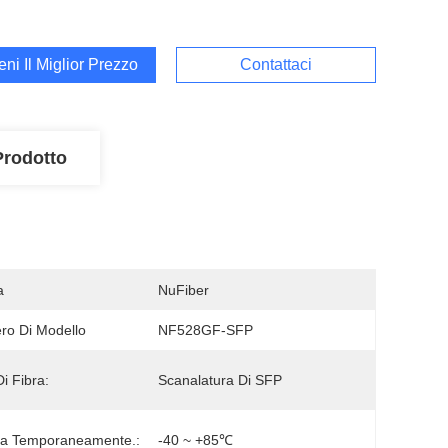
ieni Il Miglior Prezzo
Contattaci
Prodotto
a
NuFiber
o Di Modello
NF528GF-SFP
Di Fibra:
Scanalatura Di SFP
ra Temporaneamente.:
-40 ~ +85℃