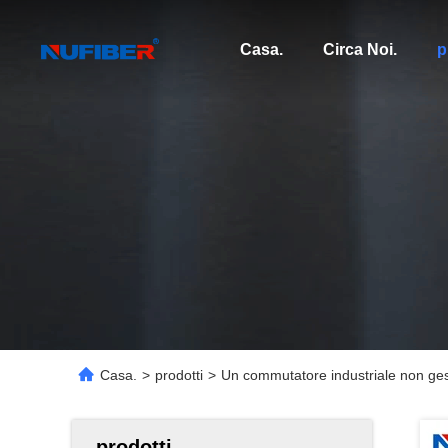
Casa.
Circa Noi.
p
Casa.
>
prodotti
>
Un commutatore industriale non gest
prodotti