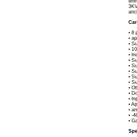
tele
3KV 
anch
Car
• 8
• a
• S
• 1
• In
• S
• Su
• S
• Su
• Su
• O
• Do
• In
• Ap
• am
• -
• G
Spe