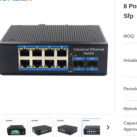
8 Po
Sfp
MOQ:
Imball
Period
Metodo
Capaci
Approv