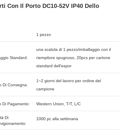
rti Con Il Porto DC10-52V IP40 Dello
1 pezzo
una scatola di 1 pezzo/imballaggio con il
aggio Standard:
riempitore spugnoso, 20pcs per cartone
standard dell'espor
1~2 giorni del lavoro per ordine del
o Di Consegna:
campione
 Di Pagamento:
Western Union, T/T, L/C
tà Di
1000 pc alla settimana
vigionamento: