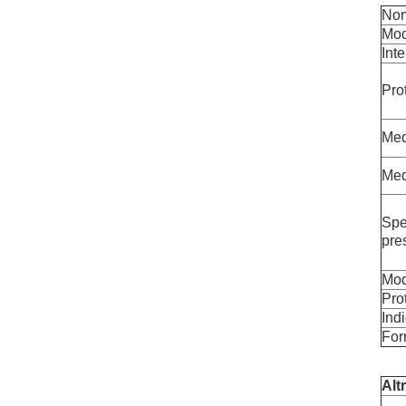
Nom
Mod
Inte
Prot
Med
Medi
Spe
pre
Moda
Pro
Ind
For
Alt