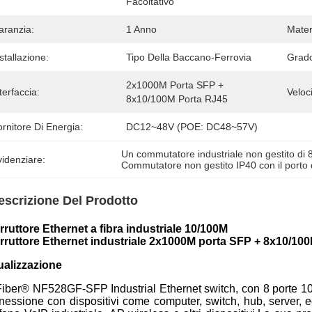
Facoltativo
aranzia:
1 Anno
Mater
stallazione:
Tipo Della Baccano-Ferrovia
Grado
2x1000M Porta SFP + 
terfaccia:
Veloc
8x10/100M Porta RJ45
rnitore Di Energia:
DC12~48V (POE: DC48~57V)
Un commutatore industriale non gestito di 8
idenziare:
Commutatore non gestito IP40 con il porto 
escrizione Del Prodotto
erruttore Ethernet a fibra industriale 10/100M
erruttore Ethernet industriale 2x1000M porta SFP + 8x10/10
ualizzazione
iber® NF528GF-SFP Industrial Ethernet switch, con 8 porte 10
nessione con dispositivi come computer, switch, hub, server, e