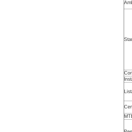
Amb
Sta
Con
Ins
Lis
Cer
MT
Pes