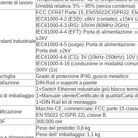
iente di lavoro
Umidità relativa: 5% ~ 95% (senza condensa)
FCC CFR47 Parte 15, EN55022/CISPR22, EMS
IEC61000-4-2 (ESD): ±8kV (contatto), ±15kV (a
IEC61000-4-3 (RS): 10V/m (80MHz-2GHz)
IEC61000-4-4 (EFT): Porta di alimentazione: ±4
±2kV
ndard industriale
IEC61000-4-5 (surge): Porta di alimentazione
Porta dati: ±2kV
IEC61000-4-6 (CS): 3V (10kHz-150kHz); 10V
IEC61000-4-16 (conduzione in modalità comune
300V (1s)
chiglia
Grado di protezione IP40, guscio metallico
tallazione
DIN-Rail o supporti a parete
1×Switch Ethernet industriale (più blocco termi
ta di imballaggio
1×Manuale utente/Certificato di qualità/Carta d
1×DIN-Rail kit di montaggio
Marchio CE, commerciale; FCC parte 15 class
tificazione
EN 55022 (CISPR 22), classe B
BF
300,000 ore
Peso del prodotto: 0,6 kg
Peso dell' imballaggio: 1,1 kg
o e dimensione