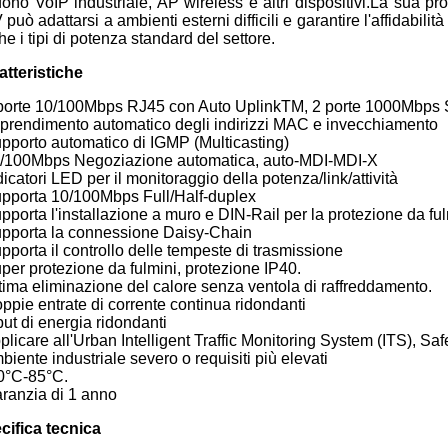
fono VoIP industriale, AP wireless e altri dispositivi.La sua pr
può adattarsi a ambienti esterni difficili e garantire l'affidabili
e i tipi di potenza standard del settore.
atteristiche
 porte 10/100Mbps RJ45 con Auto UplinkTM, 2 porte 1000Mbps 
pprendimento automatico degli indirizzi MAC e invecchiamento
upporto automatico di IGMP (Multicasting)
0/100Mbps Negoziazione automatica, auto-MDI-MDI-X
dicatori LED per il monitoraggio della potenza/link/attività
upporta 10/100Mbps Full/Half-duplex
pporta l'installazione a muro e DIN-Rail per la protezione da fu
upporta la connessione Daisy-Chain
pporta il controllo delle tempeste di trasmissione
per protezione da fulmini, protezione IP40.
ttima eliminazione del calore senza ventola di raffreddamento.
ppie entrate di corrente continua ridondanti
put di energia ridondanti
plicare all'Urban Intelligent Traffic Monitoring System (ITS), Safe
biente industriale severo o requisiti più elevati
40°C-85°C.
aranzia di 1 anno
cifica tecnica