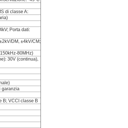
 di classe A:
ria)
kV; Porta dati:
: ±2kV/DM, ±4kV/CM;
 (150kHz-80MHz)
): 30V (continua),
nale)
i garanzia
e B; VCCI classe B