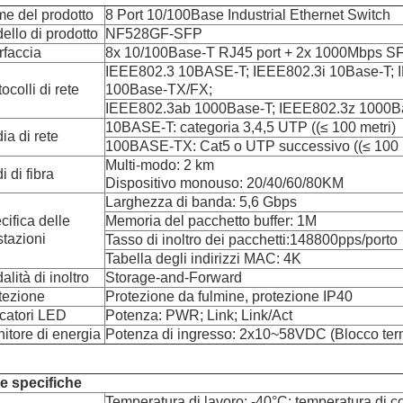
e del prodotto
8 Port 10/100Base Industrial Ethernet Switch
ello di prodotto
NF528GF-SFP
rfaccia
8x 10/100Base-T RJ45 port + 2x 1000Mbps SF
IEEE802.3 10BASE-T; IEEE802.3i 10Base-T; 
ocolli di rete
100Base-TX/FX;
IEEE802.3ab 1000Base-T; IEEE802.3z 1000Ba
10BASE-T: categoria 3,4,5 UTP ((≤ 100 metri)
ia di rete
100BASE-TX: Cat5 o UTP successivo ((≤ 100 
Multi-modo: 2 km
 di fibra
Dispositivo monouso: 20/40/60/80KM
Larghezza di banda: 5,6 Gbps
cifica delle
Memoria del pacchetto buffer: 1M
stazioni
Tasso di inoltro dei pacchetti:148800pps/porto
Tabella degli indirizzi MAC: 4K
lità di inoltro
Storage-and-Forward
tezione
Protezione da fulmine, protezione IP40
icatori LED
Potenza: PWR; Link; Link/Act
nitore di energia
Potenza di ingresso: 2x10~58VDC (Blocco ter
re specifiche
Temperatura di lavoro: -40°C; temperatura di 