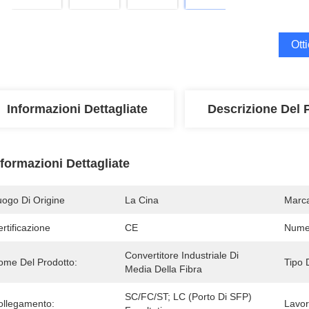
Ott
Informazioni Dettagliate
Descrizione Del 
nformazioni Dettagliate
uogo Di Origine
La Cina
Marc
rtificazione
CE
Numer
Convertitore Industriale Di 
ome Del Prodotto:
Tipo 
Media Della Fibra
SC/FC/ST; LC (porto Di SFP) 
ollegamento:
Lavo