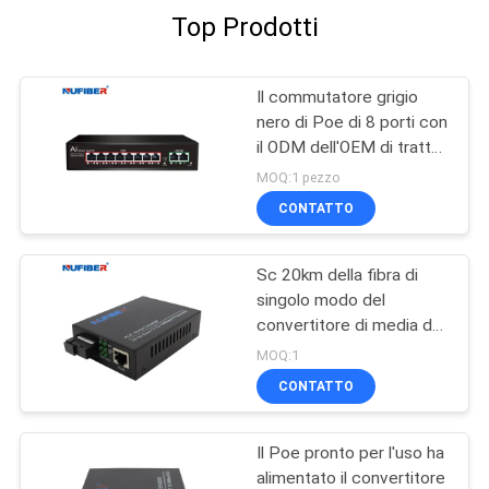
Top Prodotti
Il commutatore grigio
nero di Poe di 8 porti con
il ODM dell'OEM di tratta
in salita di 1 gigabit ha
MOQ:1 pezzo
sostenuto
CONTATTO
Sc 20km della fibra di
singolo modo del
convertitore di media del
commutatore
MOQ:1
autoalimentato di
CONTATTO
IEEE802.3af POE singolo
Il Poe pronto per l'uso ha
alimentato il convertitore