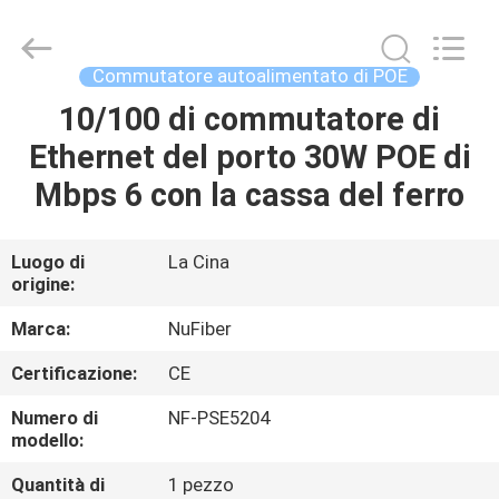
Digital
Technology
Co.,Ltd.
All
Rights
Commutatore autoalimentato di POE
Reserved.
Developed
10/100 di commutatore di
CASA
by
ECER
Ethernet del porto 30W POE di
PRODOTTI
Mbps 6 con la cassa del ferro
CIRCA
Luogo di
La Cina
origine:
NOI
Marca:
NuFiber
GIRO
Certificazione:
CE
DELLA
Numero di
NF-PSE5204
FABBRICA
modello:
Quantità di
1 pezzo