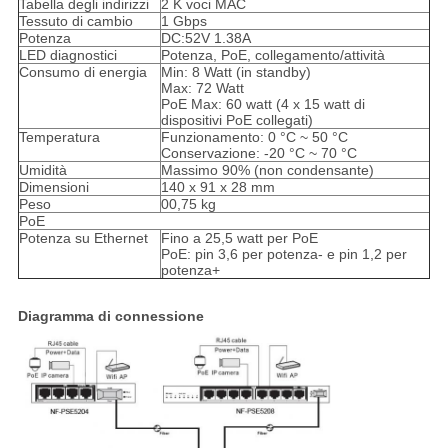
Tabella degli indirizzi
2 K voci MAC
Tessuto di cambio
1 Gbps
Potenza
DC:52V 1.38A
LED diagnostici
Potenza, PoE, collegamento/attività
Consumo di energia
Min: 8 Watt (in standby)
Max: 72 Watt
PoE Max: 60 watt (4 x 15 watt di
dispositivi PoE collegati)
Temperatura
Funzionamento: 0 °C ~ 50 °C
Conservazione: -20 °C ~ 70 °C
Umidità
Massimo 90% (non condensante)
Dimensioni
140 x 91 x 28 mm
Peso
00,75 kg
PoE
Potenza su Ethernet
Fino a 25,5 watt per PoE
PoE: pin 3,6 per potenza- e pin 1,2 per
potenza+
Diagramma di connessione