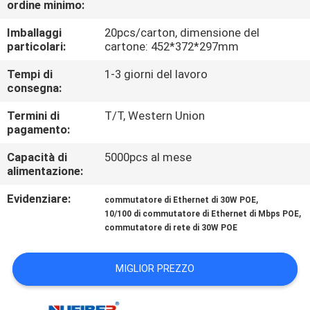
ordine minimo:
CONTROLLO
DI
Imballaggi
20pcs/carton, dimensione del
particolari:
cartone: 452*372*297mm
QUALITÀ
Tempi di
1-3 giorni del lavoro
consegna:
CONTATTICI
Termini di
T/T, Western Union
pagamento:
NOTIZIE
Capacità di
5000pcs al mese
alimentazione:
RICHIEDA
Evidenziare:
,
commutatore di Ethernet di 30W POE
UNA
,
10/100 di commutatore di Ethernet di Mbps POE
commutatore di rete di 30W POE
CITAZIONE
MIGLIOR PREZZO
MAPPA
DEL