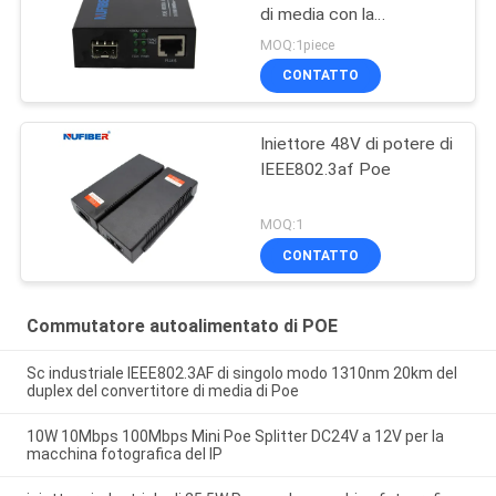
di media con la
scanalatura di SFP
MOQ:1piece
CONTATTO
Iniettore 48V di potere di
IEEE802.3af Poe
MOQ:1
CONTATTO
Commutatore autoalimentato di POE
Sc industriale IEEE802.3AF di singolo modo 1310nm 20km del
duplex del convertitore di media di Poe
10W 10Mbps 100Mbps Mini Poe Splitter DC24V a 12V per la
macchina fotografica del IP