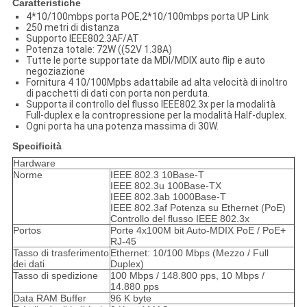
Caratteristiche
4*10/100mbps porta POE,2*10/100mbps porta UP Link
250 metri di distanza
Supporto IEEE802.3AF/AT
Potenza totale: 72W ((52V 1.38A)
Tutte le porte supportate da MDI/MDIX auto flip e auto
negoziazione
Fornitura 4 10/100Mpbs adattabile ad alta velocità di inoltro
di pacchetti di dati con porta non perduta.
Supporta il controllo del flusso IEEE802.3x per la modalità
Full-duplex e la contropressione per la modalità Half-duplex.
Ogni porta ha una potenza massima di 30W.
Specificità
Hardware
Norme
IEEE 802.3 10Base-T
IEEE 802.3u 100Base-TX
IEEE 802.3ab 1000Base-T
IEEE 802.3af Potenza su Ethernet (PoE)
Controllo del flusso IEEE 802.3x
Portos
Porte 4x100M bit Auto-MDIX PoE / PoE+
RJ-45
Tasso di trasferimento
Ethernet: 10/100 Mbps (Mezzo / Full
dei dati
Duplex)
Tasso di spedizione
100 Mbps / 148.800 pps, 10 Mbps /
14.880 pps
Data RAM Buffer
96 K byte