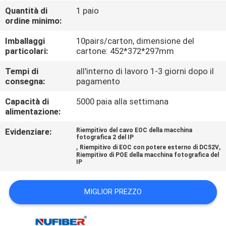
CONTROLLO
Quantità di
1 paio
ordine minimo:
DI
QUALITÀ
Imballaggi
10pairs/carton, dimensione del
particolari:
cartone: 452*372*297mm
CONTATTICI
Tempi di
all'interno di lavoro 1-3 giorni dopo il
consegna:
pagamento
Capacità di
5000 paia alla settimana
RICHIEDA
alimentazione:
UNA
Evidenziare:
Riempitivo del cavo EOC della macchina
CITAZIONE
fotografica 2 del IP
,
,
Riempitivo di EOC con potere esterno di DC52V
Riempitivo di POE della macchina fotografica del
IP
NOTIZIE
MIGLIOR PREZZO