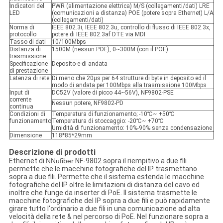
Indicatori del
PWR (alimentazione elettrica) M/S (collegamenti/dati) LRE
LED
(comunicazioni a distanza) POE (potere sopra Ethernet) L/A
(collegamenti/dati)
Norma di
IEEE 802.3i, IEEE 802.3u, controllo di flusso di IEEE 802.3x,
protocollo
potere di IEEE 802.3af DTE via MDI
Tasso di dati
10/100Mbps
Distanza di
1500M (nessun POE), 0~300M (con il POE)
trasmissione
Specificazione
Deposito-e-di andata
di prestazione
Latenza di rete
Di meno che 20µs per 64 strutture di byte in deposito ed il
modo di andata per 100Mbps alla trasmissione 100Mbps
Input di
DC52V (valore di picco 44~56V), NF9802-PSE
corrente
Nessun potere, NF9802-PD
continua
Condizioni di
Temperatura di funzionamento; -10℃~ +50℃
funzionamento
Temperatura di stoccaggio: -20℃~ +70℃
Umidità di funzionamento: 10%-90% senza condensazione
Dimensione
118*85*29mm
Descrizione di prodotti
Ethernet di
NNufiber
NF-9802 sopra il riempitivo a due fili
permette che le macchine fotografiche del IP trasmettano
sopra a due fili. Permette che il sistema estenda le macchine
fotografiche del IP oltre le limitazioni di distanza del cavo ed
inoltre che funge da inserter di PoE. Il sistema trasmette le
macchine fotografiche del IP sopra a due fili e può rapidamente
girare tutto l'ordinario a due fili in una comunicazione ad alta
velocità della rete & nel percorso di PoE. Nel funzionare sopra a