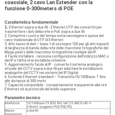
coassiale, 2 cavo Lan Extender con la
funzione 0-300meters di POE
Caratteristica fondamentale
1.
Ethernet sopra a due fili - Ethernet UTP dei convertiti per
trasmettere i dati della rete e PoE sopra a due fili.
2. Comprime i costi e del tempo evita riavvolgere e spesa del
cavo tradizionale di UTP di Ethernet.
3. Alto tasso di dati – base-t di sostegno 100 per gli alti requisiti
di larghezza di banda della rete delle macchine fotografiche del
Mega-pixel o delle macchine fotografiche multiple del IP.
4. Facile installare - nessuna configurazione dell'indirizzo MAC o
del IP e l'altra rete installata richieste.
5. Aggiornamento facile al IP - converte il sistema analogico
attuale del CCTV sopra a due fili per adattare le installazioni
analogiche del CCTV nei sistemi del IP Digital.
6. Estende Ethernet standard – Transmits10/100Base-T fino
alle distanze di 300 metri
7. Capacità compatibile - completamente trasparente alle reti
Ethernet ed ai protocolli del livello superiore.
Parametro tecnico
Interfaccia
10/100Base-TX IEEE 802.3af (15.4W) RJ45 ×1
2-Wire×1 (supporto POE/PSE-PD)
Mezzo
a due fili
trasmissivo