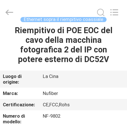
riempitivo
di
oltre
2
cavi
Ethernet sopra il riempitivo coassiale
fornitore.
Copyright
©
Riempitivo di POE EOC del
CASA
2021
-
cavo della macchina
2025
nufiber-
systems.com.
PRODOTTI
fotografica 2 del IP con
All
Rights
Reserved.
potere esterno di DC52V
Developed
by
CIRCA
ECER
NOI
Luogo di
La Cina
origine:
GIRO
Marca:
Nufiber
DELLA
Certificazione:
CE,FCC,Rohs
FABBRICA
Numero di
NF-9802
modello: