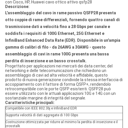
con Cisco, HP, Huawei cavo ottico attivo qsfp28
Descrizione:
L'assemblaggio del cavo in rame passivo QSFP28 presenta
otto coppie di rame differenziali, fornendo quattro canali di
trasmissione dati a velocità fino a 28 Gbps per canale e
soddisfa i requisiti di 100G Ethernet, 25G Ethernet e
InfiniBand Enhanced Data Rate (EDR). Disponibile in un'ampia
gamma di calibri di filo - da 26AWG a 30AWG - questo
assemblaggio di cavi in rame 100G presenta una bassa
perdita di inserzione e un basso crosstalk.
Progettato per applicazioni nei mercati dei data center, del
networking e delle telecomunicazioni che richiedono un
assemblaggio di cavi ad alta velocità e affidabile, questo
prodotto di nuova generazione condivide la stessa interfaccia di
accoppiamento con il fattore di forma QSFP+, rendendolo
retrocompatibile con le porte QSFP esistenti. QSFP28 può
essere utilizzato con le attuali applicazioni 10G e 14G con un
sostanziale margine di integrità del segnale.
Caratteristiche principali:
Compatibile con IEEE 802.3bj e InfiniBand EDR
Supporta velocità di dati aggregate di 100 Gbps
Costruzione ottimizzata per ridurre al minimo la perdita di inserzione e il
crosstalk