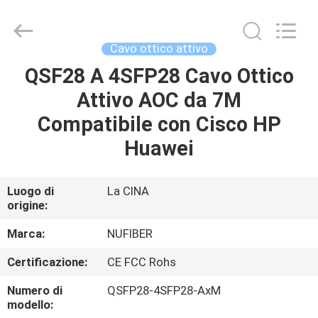
Digital
Technology
Co.,Ltd.
All
Rights
Cavo ottico attivo
Reserved.
Developed
by
QSF28 A 4SFP28 Cavo Ottico
CASA
ECER
Attivo AOC da 7M
PRODOTTI
Compatibile con Cisco HP
Huawei
CIRCA
NOI
Luogo di
La CINA
origine:
GIRO
Marca:
NUFIBER
DELLA
Certificazione:
CE FCC Rohs
FABBRICA
Numero di
QSFP28-4SFP28-AxM
modello: