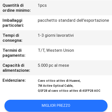
CONTROLLO
Quantità di
1pcs
ordine minimo:
DI
QUALITÀ
Imballaggi
pacchetto standard dell'esportazione
particolari:
CONTATTICI
Tempi di
1-3 giorni lavorativi
consegna:
Termini di
T/T, Western Union
NOTIZIE
pagamento:
Capacità di
5.000 pc al mese
RICHIEDA
alimentazione:
UNA
Evidenziare:
,
Cavo ottico attivo di Huawei
CITAZIONE
,
7M Active Optical Cable
QSF28 al cavo ottico attivo di 4SFP28 AOC
MAPPA
MIGLIOR PREZZO
DEL