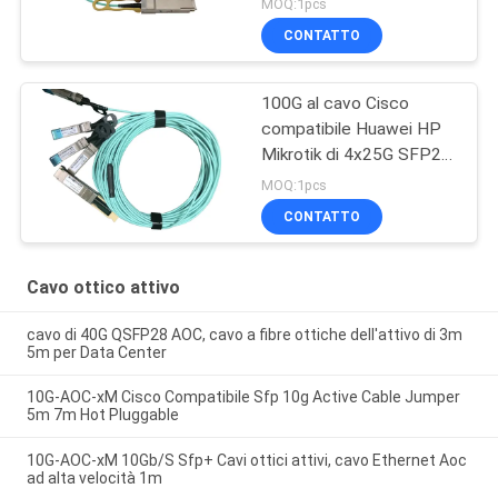
MOQ:1pcs
CONTATTO
100G al cavo Cisco
compatibile Huawei HP
Mikrotik di 4x25G SFP28
Aoc
MOQ:1pcs
CONTATTO
Cavo ottico attivo
cavo di 40G QSFP28 AOC, cavo a fibre ottiche dell'attivo di 3m
5m per Data Center
10G-AOC-xM Cisco Compatibile Sfp 10g Active Cable Jumper
5m 7m Hot Pluggable
10G-AOC-xM 10Gb/S Sfp+ Cavi ottici attivi, cavo Ethernet Aoc
ad alta velocità 1m