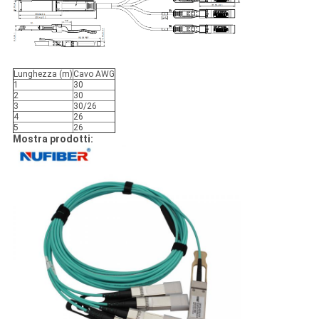
Lunghezza (m)
Cavo AWG
1
30
2
30
3
30/26
4
26
5
26
Mostra prodotti: