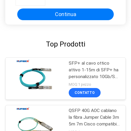
Continua
Top Prodotti
SFP+ al cavo ottico
attivo 1-15m di SFP+ ha
personalizzato 10Gb/S
ad alta velocità
MOQ:1 pezzo
CONTATTO
QSFP 40G AOC cablano
la fibra Jumper Cable 3m
5m 7m Cisco compatibile
20m