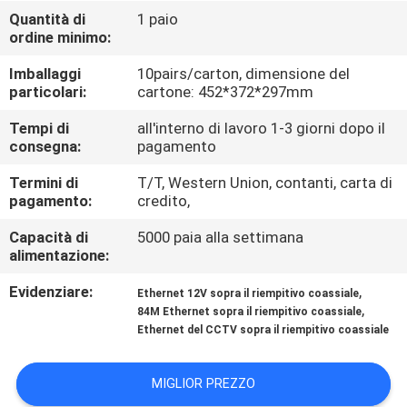
CONTROLLO
Quantità di
1 paio
ordine minimo:
DI
QUALITÀ
Imballaggi
10pairs/carton, dimensione del
particolari:
cartone: 452*372*297mm
CONTATTICI
Tempi di
all'interno di lavoro 1-3 giorni dopo il
consegna:
pagamento
Termini di
T/T, Western Union, contanti, carta di
NOTIZIE
pagamento:
credito,
Capacità di
5000 paia alla settimana
RICHIEDA
alimentazione:
UNA
Evidenziare:
,
Ethernet 12V sopra il riempitivo coassiale
CITAZIONE
,
84M Ethernet sopra il riempitivo coassiale
Ethernet del CCTV sopra il riempitivo coassiale
MAPPA
MIGLIOR PREZZO
DEL