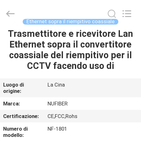
Shenzhen
Fivision
Digital
Technology
Co.,Ltd.
Ethernet sopra il riempitivo coassiale
All
Rights
Reserved.
Trasmettitore e ricevitore Lan
CASA
Developed
by
Ethernet sopra il convertitore
ECER
PRODOTTI
coassiale del riempitivo per il
CCTV facendo uso di
CIRCA
NOI
Luogo di
La Cina
origine:
GIRO
Marca:
NUFIBER
DELLA
Certificazione:
CE,FCC,Rohs
FABBRICA
Numero di
NF-1801
modello: