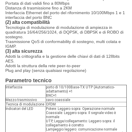
Portata di dati validi fino a 80Mbps
Distanza di trasmissione fino a 2KM
Interfaccia Ethernet del porto del rifornimento 10/100Mbps 1 e 1
interfaccia del porto BNC
(2) alta compatibilità
Tecnologia di modulazione di modulazione di ampiezza in
quadratura 16/64/256/1024, di DQPSK, di DBPSK e di ROBO di
sostegno.
Trasmissione QoS di conformability di sostegno, multi colata e
IGMP.
(3) alta sicurezza
Adotti la crittografia e la gestione delle chiavi di dati di 128bits
AES.
Adotti la struttura della rete peer-to-peer
Plug and play (senza qualsiasi regolazione)
Parametro tecnico
Interfaccia
porto di 10/100Base-TX UTP (Automatico-
adattamento) ×1
BNC×1
Mezzo trasmissivo
cavo coassiale
Tecnica di modulazione
OFDM
Indicatori del LED
Potere: Leggero sopra: Operazione normale
Coassiale: Leggero sopra: Il segnale video è
normale
UTP, Legge/collegamento: Leggero sopra: il
collegamento è corretto
Lampeggio leggero: comunicazione normale