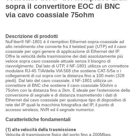
sopra il convertitore EOC di BNC
via cavo coassiale 75ohm
Descrizione di prodotti
NuFiber® NF-1801 è il riempitivo Ethernet-sopra-coassiale ad
alto rendimento che converte fra il twisted pair (UTP) ed il cavo
coassiale per ogni genere di applicazione di Ethernet del IP.
Offre la velocità della trasmissione dei dati assolutamente più
veloce sopra cavo coassiale attuale senza il bisogno di
riavvolgimento. Dal lato di UTP, il NF-1801 utilizza un connettore
modulare RJ-45 TIA/della VIA 568 che sostiene CAT-5/5e o i
collegamenti di cui sopra con la distanza fino a 100 metri (328
piedi). Dal lato del cavo coassiale, il NF-1801 utilizza un
connettore di BNC che sostiene il cavo coassiale 50ohm o
75ohm con la distanza fino a 2km. È ideale per l'estensione della
conversione di segnale e di distanza trasmettendo i dati di
Ethernet dal cavo coassiale per qualunque tipo di dispositivo di
rete del IP quali la macchina fotografica del IP, il punto di
accesso wireless, NVR ed il segnale numerico.
Caratteristiche fondamentali
(1) alta velocità della trasmissione
Velocita di trasmissione fisico del porto fino a 200Mbps.