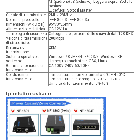
M. (padrone) /S (schiavo): Leggero sopra: Sotto lo
schiavo
Luce fuori: Sotto il Master
Canale di trasmissione
2MHz-28MHz
Norma di protocollo
IEEE 802,3, IEEE 802.3u
Dimensioni (W x D x H)
95*70*25mm
Alimentazione elettrica
CC 12V 1A
Tecnologia di sicurezza
Crittografia e gestione delle chiavi di dati 128-DES
Velocita di trasmissione
200Mbps
di strato fisico
Distanza di
2KM
trasmissione
Sistema operativo di
Windows 98 /ME/NT/2003/7, Windows XP
sostegno
Home/pro, mackintosh OSX, Linux
Gamma di tensione di
CA 100V-240V 60/50Hz
funzionamento
Condizioni di
Temperatura di funzionamento; 0°C ~ +50°C
funzionamento
Temperatura di stoccaggio: -20°C ~ +70°C
Umidità di funzionamento: 5%-90%
I prodotti mostrano