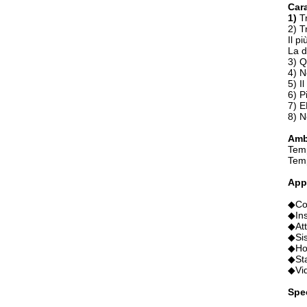
Cara
1)
T
2) T
Il p
La d
3) Q
4) N
5) I
6) P
7) E
8) N
Amb
Temp
Temp
App
◆Con
◆Ins
◆Att
◆Sis
◆Ho
◆Sta
◆Vid
Spec