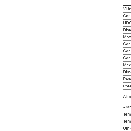
Vid
Conf
HDC
Dis
Max
Conn
Conn
Conn
Mec
Dim
Pes
Pot
Alim
Amb
Tem
Temp
Umid