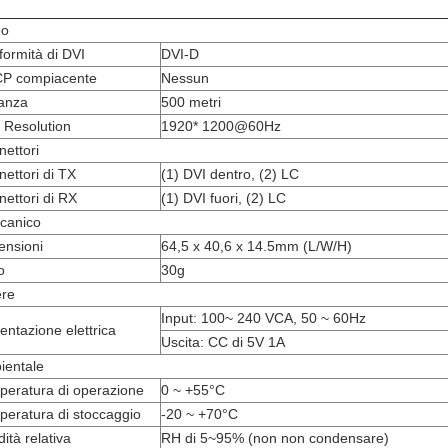
eo
ormità di DVI
DVI-D
P compiacente
Nessun
tanza
500 metri
 Resolution
1920* 1200@60Hz
ettori
ettori di TX
(1) DVI dentro, (2) LC
ettori di RX
(1) DVI fuori, (2) LC
canico
ensioni
64,5 x 40,6 x 14.5mm (L/W/H)
o
30g
ere
Input: 100~ 240 VCA, 50 ~ 60Hz
entazione elettrica
Uscita: CC di 5V 1A
ientale
peratura di operazione
0 ~ +55°C
eratura di stoccaggio
-20 ~ +70°C
ità relativa
RH di 5~95% (non non condensare)