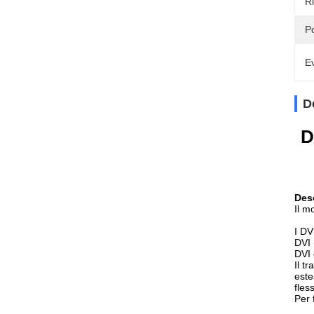
R
P
Ev
D
D
Des
Il m
I DV
DVI 
DVI 
Il t
este
fles
Per 