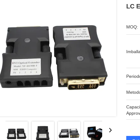
LC E
MOQ:
Imball
Period
Metodo
Capaci
Approv