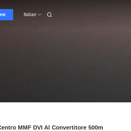
one
Italian
 Centro MMF DVI Al Convertitore 500m