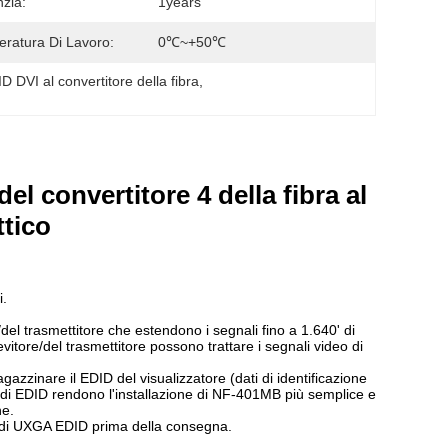
zia:
1years
ratura Di Lavoro:
0℃~+50℃
D DVI al convertitore della fibra
, 
 convertitore 4 della fibra al
ttico
i.
l trasmettitore che estendono i segnali fino a 1.640' di
evitore/del trasmettitore possono trattare i segnali video di
gazzinare il EDID del visualizzatore (dati di identificazione
 di EDID rendono l'installazione di NF-401MB più semplice e
ne.
mma di UXGA EDID prima della consegna.