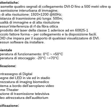
tteristiche:
rasmette quattro segnali di collegamento DVI-D fino a 500 metri oltre qua
rasmissione interurbana di immagine;
iù di alta risoluzione: 1920×1200 @60Hz;
istanza di trasmissione più lunga: 500m;
ualità di immagine e di alta risoluzione
essun'interferenza di rf da fibra ottica
l prodotto del laser della classe 1 aderisce ad en 60825-1
iccolo fattore forma – per collegamento e la disposizione facili.
DID che impara per il supporto di qualsiasi visualizzatore di DVI.
essun software da installare.
ientale
eratura di funzionamento: 0°C ~ +50°C
eratura di stoccaggio: -20°C ~+70°C
licazione:
trassegno di Digital
egne del LED in vie ed in stadio
rezzatura di imaging biomedico
tema a bordo dell'aeroplano video
me Theater
zione di trasmissione televisiva
eo attrezzatura dell'auditorium
ificazione: