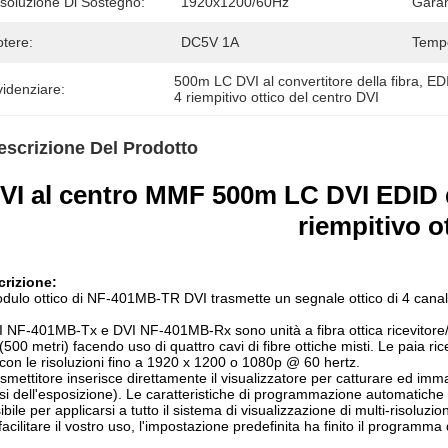
isoluzione Di Sostegno:
1920x1200/60Hz
Garan
otere:
DC5V 1A
Tempe
500m LC DVI al convertitore della fibra
, 
EDI
idenziare:
4 riempitivo ottico del centro DVI
escrizione Del Prodotto
VI al centro MMF 500m LC DVI EDID del
riempitivo o
crizione:
odulo ottico di NF-401MB-TR DVI trasmette un segnale ottico di 4 canal
I NF-401MB-Tx e DVI NF-401MB-Rx sono unità a fibra ottica ricevitore/de
(500 metri) facendo uso di quattro cavi di fibre ottiche misti. Le paia ric
con le risoluzioni fino a 1920 x 1200 o 1080p @ 60 hertz.
rasmettitore inserisce direttamente il visualizzatore per catturare ed imma
si dell'esposizione). Le caratteristiche di programmazione automatiche
sibile per applicarsi a tutto il sistema di visualizzazione di multi-risoluzio
facilitare il vostro uso, l'impostazione predefinita ha finito il progra