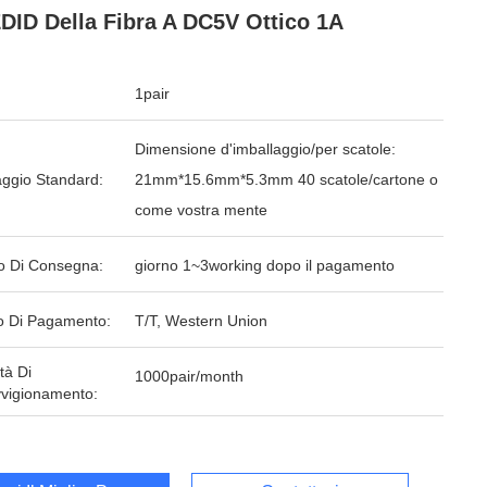
DID Della Fibra A DC5V Ottico 1A
1pair
Dimensione d'imballaggio/per scatole:
aggio Standard:
21mm*15.6mm*5.3mm 40 scatole/cartone o
come vostra mente
o Di Consegna:
giorno 1~3working dopo il pagamento
 Di Pagamento:
T/T, Western Union
tà Di
1000pair/month
vigionamento: