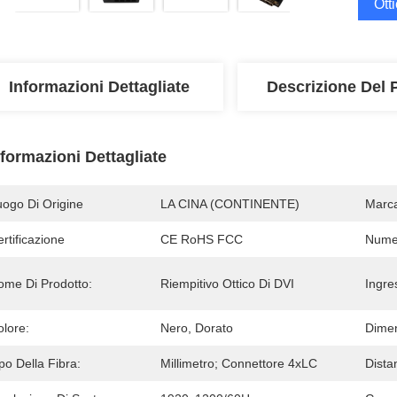
Ott
Informazioni Dettagliate
Descrizione Del 
nformazioni Dettagliate
uogo Di Origine
LA CINA (CONTINENTE)
Marc
rtificazione
CE RoHS FCC
Numer
ome Di Prodotto:
Riempitivo Ottico Di DVI
Ingre
olore:
Nero, Dorato
Dimen
po Della Fibra:
Millimetro; Connettore 4xLC
Dista