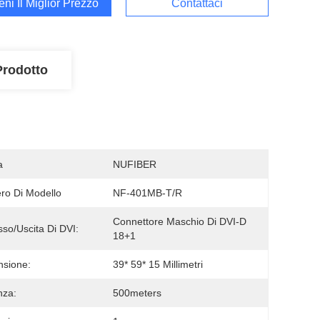
ieni Il Miglior Prezzo
Contattaci
Prodotto
a
NUFIBER
o Di Modello
NF-401MB-T/R
Connettore Maschio Di DVI-D 
sso/uscita Di DVI:
18+1
sione:
39* 59* 15 Millimetri
nza:
500meters