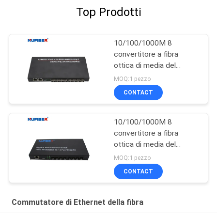
Top Prodotti
10/100/1000M 8
convertitore a fibra
ottica di media del
commutatore di Ethernet
MOQ:1 pezzo
del porto del porto
CONTACT
SFP+2 Rj45
10/100/1000M 8
convertitore a fibra
ottica di media del
commutatore di Ethernet
MOQ:1 pezzo
del porto del porto
CONTACT
SFP+1 Rj45
Commutatore di Ethernet della fibra