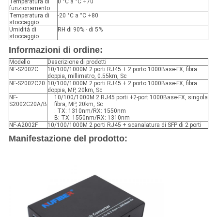
Temperatura di
0 °C a °C +70
funzionamento
Temperatura di
-20 °C a °C +80
stoccaggio
Umidità di
RH di 90% - di 5%
stoccaggio
Informazioni di ordine:
Modello
Descrizione di prodotti
NF-S2002C
10/100/1000M 2 porti RJ45 + 2 porto 1000Base-FX, fibra
doppia, millimetro, 0.55km, Sc
NF-S2002C20
10/100/1000M 2 porti RJ45 + 2 porto 1000Base-FX, fibra
doppia, MP, 20km, Sc
NF-
10/100/1000M 2 RJ45 porti +2-port 1000Base-FX, singola
S2002C20A/B
fibra, MP, 20km, Sc
: TX: 1310nm/RX: 1550nm
B: TX: 1550nm/RX: 1310nm
NF-A2002F
10/100/1000M 2 porti RJ45 + scanalatura di SFP di 2 porti
Manifestazione del prodotto: