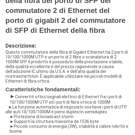
della fibra del porto di SFP del
commutatore 2 di Ethernet del
porto di gigabit 2 del commutatore
di SFP di Ethernet della fibra
Descrizione
:
Questo commutatore della fibra di Gigabit Ethernet ha 2 porti di
10/100/1000M UTP e un porto di 2 fibre o scanalatura di 2
1000M SFP. Il prodotto è posseduto della prestazione stabile,
della qualità eccellente e del prezzo ragionevole a causa
dell'adozione IC ultimo da U.S.A. e dell'alta qualità dei
ricetrasmettitori. È applicabile utilizzare nei piccoli modelli di
Ethernet di fibra ottica.
Caratteristiche fondamentali:
►
Convertiti ottici/segnali elettrici di Ethernet fra i porti di
10/100/1000M UTP ed i porti di fibra ottica di 1000M
►La funzione automatica di negoziato sostiene i porti di UTP
alle auti 10/100/1000M e pieno duplex/in semiduplex
►Protezione di broadcast storm
►Supporti la struttura massima da 1536 byte
►Piccolo consumo di energia (3W), stabilità a calore ridotto e
buona