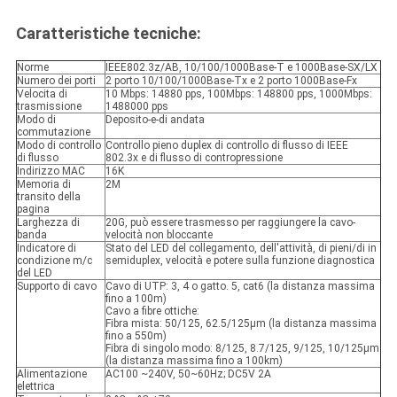
Caratteristiche tecniche:
Norme
IEEE802.3z/AB, 10/100/1000Base-T e 1000Base-SX/LX
Numero dei porti
2 porto 10/100/1000Base-Tx e 2 porto 1000Base-Fx
Velocita di
10 Mbps: 14880 pps, 100Mbps: 148800 pps, 1000Mbps:
trasmissione
1488000 pps
Modo di
Deposito-e-di andata
commutazione
Modo di controllo
Controllo pieno duplex di controllo di flusso di IEEE
di flusso
802.3x e di flusso di contropressione
Indirizzo MAC
16K
Memoria di
2M
transito della
pagina
Larghezza di
20G, può essere trasmesso per raggiungere la cavo-
banda
velocità non bloccante
Indicatore di
Stato del LED del collegamento, dell'attività, di pieni/di in
condizione m/c
semiduplex, velocità e potere sulla funzione diagnostica
del LED
Supporto di cavo
Cavo di UTP: 3, 4 o gatto. 5, cat6 (la distanza massima
fino a 100m)
Cavo a fibre ottiche:
Fibra mista: 50/125, 62.5/125μm (la distanza massima
fino a 550m)
Fibra di singolo modo: 8/125, 8.7/125, 9/125, 10/125μm
(la distanza massima fino a 100km)
Alimentazione
AC100 ~240V, 50~60Hz; DC5V 2A
elettrica