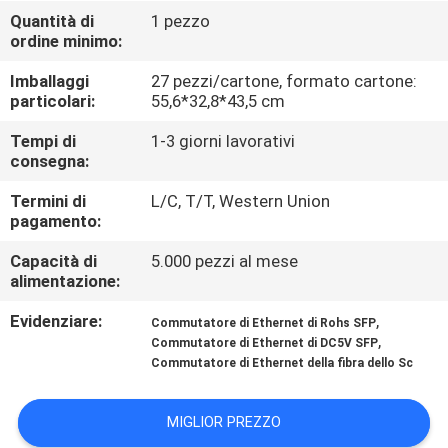
CONTROLLO
Quantità di
1 pezzo
ordine minimo:
DI
QUALITÀ
Imballaggi
27 pezzi/cartone, formato cartone:
particolari:
55,6*32,8*43,5 cm
CONTATTICI
Tempi di
1-3 giorni lavorativi
consegna:
Termini di
L/C, T/T, Western Union
NOTIZIE
pagamento:
Capacità di
5.000 pezzi al mese
RICHIEDA
alimentazione:
UNA
Evidenziare:
,
Commutatore di Ethernet di Rohs SFP
CITAZIONE
,
Commutatore di Ethernet di DC5V SFP
Commutatore di Ethernet della fibra dello Sc
MAPPA
MIGLIOR PREZZO
DEL