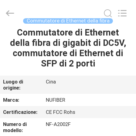
Shenzhen
Fivision
Digital
Technology
Co.,Ltd.
Commutatore di Ethernet della fibra
All
Rights
Commutatore di Ethernet
CASA
Reserved.
Developed
by
della fibra di gigabit di DC5V,
ECER
PRODOTTI
commutatore di Ethernet di
SFP di 2 porti
CIRCA
NOI
Luogo di
Cina
origine:
GIRO
Marca:
NUFIBER
DELLA
Certificazione:
CE FCC Rohs
FABBRICA
Numero di
NF-A2002F
modello: