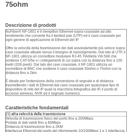
75ohm
Descrizione di prodotti
NuFiber® NF-1801 è il riempitivo Ethernet-sopra-coassiale ad alto
rendimento che converte fra il twisted pair (UTP) ed il cavo coassiale per
ogni genere di applicazione di Ethernet del IP.
Offre la velocità della trasmissione dei dati assolutamente più veloce sopra
cavo coassiale attuale senza il bisogno di riavvolgimento. Dal lato di UTP, il
NF-1801 utilizza un connettore modulare RJ-45 TIA/della VIA 568 che
sostiene CAT-5/5e o i collegamenti di cui sopra con la distanza fino a 100
metri (328 piedi). Dal lato del cavo coassiale, il NF-1801 utilizza un
connettore di BNC che sostiene il cavo coassiale 50ohm o 75ohm con la
distanza fino a 2km.
È ideale per l'estensione della conversione di segnale e di distanza
trasmettendo i dati di Ethernet dal cavo coassiale per qualunque tipo di
dispositivo di rete del IP quali la macchina fotografica del IP, il punto di
accesso wireless, NVR ed il segnale numerico.
Caratteristiche fondamentali
(1)
alta velocità della trasmissione
Velocita di trasmissione fisico del porto fino a 200Mbps.
Portata di dati validi fino a 80Mbps
Distanza di trasmissione fino a 2KM
Interfaccia Ethernet del porto del rifornimento 10/100Mbps 1 e 1 interfaccia