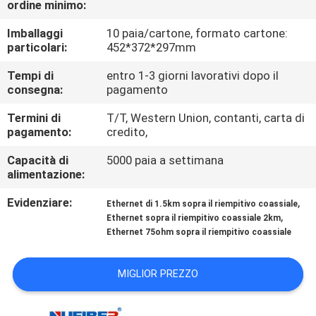
ordine minimo:
CONTROLLO
DI
Imballaggi
10 paia/cartone, formato cartone:
particolari:
452*372*297mm
QUALITÀ
Tempi di
entro 1-3 giorni lavorativi dopo il
consegna:
pagamento
CONTATTICI
Termini di
T/T, Western Union, contanti, carta di
pagamento:
credito,
NOTIZIE
Capacità di
5000 paia a settimana
alimentazione:
RICHIEDA
Evidenziare:
,
Ethernet di 1.5km sopra il riempitivo coassiale
UNA
,
Ethernet sopra il riempitivo coassiale 2km
Ethernet 75ohm sopra il riempitivo coassiale
CITAZIONE
MIGLIOR PREZZO
MAPPA
DEL