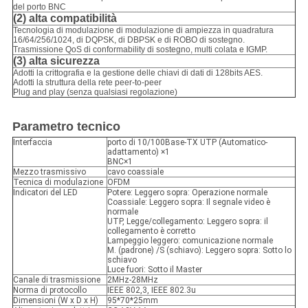
del porto BNC
(2) alta compatibilità
Tecnologia di modulazione di modulazione di ampiezza in quadratura
16/64/256/1024, di DQPSK, di DBPSK e di ROBO di sostegno.
Trasmissione QoS di conformability di sostegno, multi colata e IGMP.
(3) alta sicurezza
Adotti la crittografia e la gestione delle chiavi di dati di 128bits AES.
Adotti la struttura della rete peer-to-peer
Plug and play (senza qualsiasi regolazione)
Parametro tecnico
Interfaccia
porto di 10/100Base-TX UTP (Automatico-
adattamento) ×1
BNC×1
Mezzo trasmissivo
cavo coassiale
Tecnica di modulazione
OFDM
Indicatori del LED
Potere: Leggero sopra: Operazione normale
Coassiale: Leggero sopra: Il segnale video è
normale
UTP, Legge/collegamento: Leggero sopra: il
collegamento è corretto
Lampeggio leggero: comunicazione normale
M. (padrone) /S (schiavo): Leggero sopra: Sotto lo
schiavo
Luce fuori: Sotto il Master
Canale di trasmissione
2MHz-28MHz
Norma di protocollo
IEEE 802,3, IEEE 802.3u
Dimensioni (W x D x H)
95*70*25mm