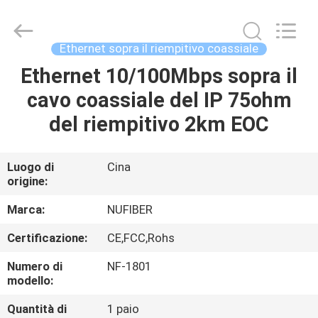
Shenzhen
Fivision
Digital
Technology
Co.,Ltd.
Ethernet sopra il riempitivo coassiale
All
Rights
Reserved.
Ethernet 10/100Mbps sopra il
CASA
Developed
by
cavo coassiale del IP 75ohm
ECER
PRODOTTI
del riempitivo 2km EOC
CIRCA
Luogo di
Cina
origine:
NOI
Marca:
NUFIBER
GIRO
Certificazione:
CE,FCC,Rohs
DELLA
Numero di
NF-1801
FABBRICA
modello:
Quantità di
1 paio