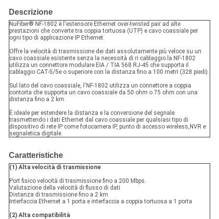
Descrizione
NuFiber® NF-1802 è l'estensore Ethernet over-twisted pair ad alte
prestazioni che converte tra coppia tortuosa (UTP) e cavo coassiale per
ogni tipo di applicazione IP Ethernet.
Offre la velocità di trasmissione dei dati assolutamente più veloce su un
cavo coassiale esistente senza la necessità di ri cablaggio.la NF-1802
utilizza un connettore modulare EIA / TIA 568 RJ-45 che supporta il
cablaggio CAT-5/5e o superiore con la distanza fino a 100 metri (328 piedi).
Sul lato del cavo coassiale, l'NF-1802 utilizza un connettore a coppia
contorta che supporta un cavo coassiale da 50 ohm o 75 ohm con una
distanza fino a 2 km.
È ideale per estendere la distanza e la conversione del segnale
trasmettendo i dati Ethernet dal cavo coassiale per qualsiasi tipo di
dispositivo di rete IP come fotocamera IP, punto di accesso wireless,NVR e
segnaletica digitale.
Caratteristiche
(1) Alta velocità di trasmissione
Port fisico velocità di trasmissione fino a 200 Mbps.
Valutazione della velocità di flusso di dati
Distanza di trasmissione fino a 2 km
Interfaccia Ethernet a 1 porta e interfaccia a coppia tortuosa a 1 porta
(2) Alta compatibilità