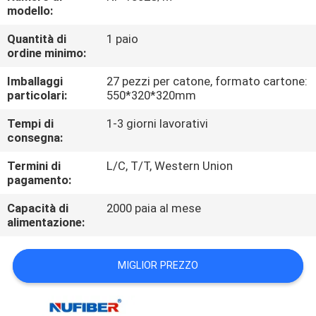
CONTROLLO
modello:
DI
Quantità di
1 paio
ordine minimo:
QUALITÀ
Imballaggi
27 pezzi per catone, formato cartone:
particolari:
550*320*320mm
CONTATTICI
Tempi di
1-3 giorni lavorativi
consegna:
NOTIZIE
Termini di
L/C, T/T, Western Union
pagamento:
RICHIEDA
Capacità di
2000 paia al mese
UNA
alimentazione:
CITAZIONE
MIGLIOR PREZZO
MAPPA
DEL