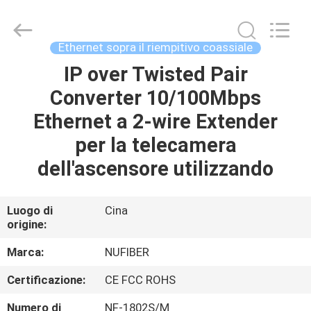
Fivision
Digital
Technology
Co.,Ltd.
All
Ethernet sopra il riempitivo coassiale
Rights
Reserved.
Developed
IP over Twisted Pair
CASA
by
ECER
Converter 10/100Mbps
PRODOTTI
Ethernet a 2-wire Extender
per la telecamera
CIRCA
dell'ascensore utilizzando
NOI
Luogo di
Cina
origine:
GIRO
DELLA
Marca:
NUFIBER
FABBRICA
Certificazione:
CE FCC ROHS
Numero di
NF-1802S/M