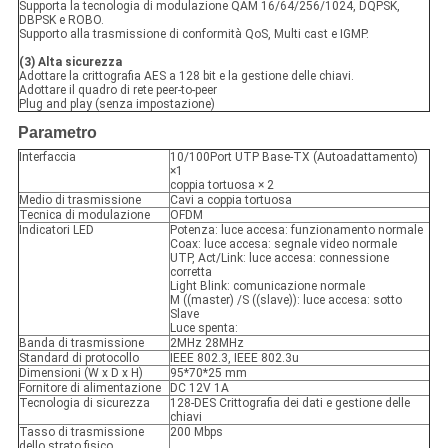
Supporta la tecnologia di modulazione QAM 16/64/256/1024, DQPSK,
DBPSK e ROBO.
Supporto alla trasmissione di conformità QoS, Multi cast e IGMP.
(3) Alta sicurezza
Adottare la crittografia AES a 128 bit e la gestione delle chiavi.
Adottare il quadro di rete peer-to-peer
Plug and play (senza impostazione)
Parametro
Interfaccia
10/100Port UTP Base-TX (Autoadattamento)
×1
coppia tortuosa × 2
Medio di trasmissione
Cavi a coppia tortuosa
Tecnica di modulazione
OFDM
Indicatori LED
Potenza: luce accesa: funzionamento normale
Coax: luce accesa: segnale video normale
UTP, Act/Link: luce accesa: connessione
corretta
Light Blink: comunicazione normale
M ((master) /S ((slave)): luce accesa: sotto
Slave
Luce spenta:
Banda di trasmissione
2MHz 28MHz
Standard di protocollo
IEEE 802.3, IEEE 802.3u
Dimensioni (W x D x H)
95*70*25 mm
Fornitore di alimentazione
DC 12V 1A
Tecnologia di sicurezza
128-DES Crittografia dei dati e gestione delle
chiavi
Tasso di trasmissione
200 Mbps
dello strato fisico