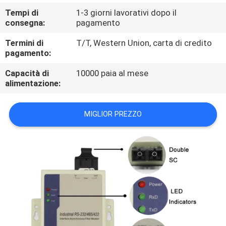
CONTROLLO
Tempi di
1-3 giorni lavorativi dopo il
DI
consegna:
pagamento
QUALITÀ
Termini di
T/T, Western Union, carta di credito
pagamento:
CONTATTICI
Capacità di
10000 paia al mese
alimentazione:
NOTIZIE
MIGLIOR PREZZO
RICHIEDA
UNA
CITAZIONE
MAPPA
DEL