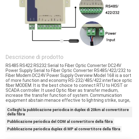
SITO
POLITICA
SULLA
PRIVACY
Descrizione di prodotto
RS485 RS422 RS232 Serial to Fiber Optic Converter DC24V
Power Supply Serial to Fiber Optic Converter RS485/422/232 to
Fiber Modem DC24V Power Supply Overview Model 168 is a sort
of more function and economy RS-232/485/422 interface optic
fiber MODEM. It is the best choice to connect RTU to HOST or
SCADA controller. It used Optic fiber as transfer medium,
increase the transfer function of system. Communication
equipment abstain menace effective to lightning strike, surge,
Colleghi la pubblicazione periodica in duplex di 20km al convertitore
della fibra
Pubblicazione periodica del ODM al convertitore della fibra
Pubblicazione periodica duplex di MP al convertitore della fibra