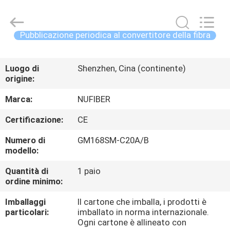
Shenzhen
Fivision
Digital
Technology
Co.,Ltd.
Pubblicazione periodica al convertitore della fibra
All
Rights
Reserved.
CASA
Developed
by
Luogo di
Shenzhen, Cina (continente)
ECER
origine:
PRODOTTI
Marca:
NUFIBER
CIRCA
Certificazione:
CE
NOI
Numero di
GM168SM-C20A/B
modello:
GIRO
Quantità di
1 paio
ordine minimo:
DELLA
FABBRICA
Imballaggi
Il cartone che imballa, i prodotti è
particolari:
imballato in norma internazionale.
Ogni cartone è allineato con