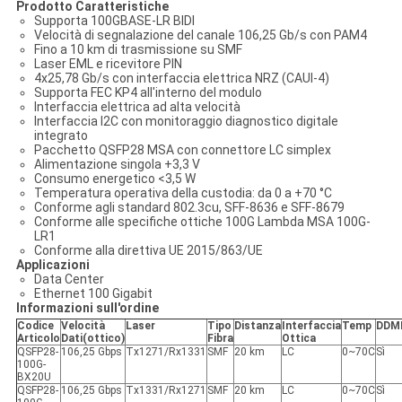
P
rodotto Caratteristiche
Supporta 100GBASE-LR BIDI
Velocità di segnalazione del canale 106,25 Gb/s con PAM4
Fino a 10 km di trasmissione su SMF
Laser EML e ricevitore PIN
4x25,78 Gb/s con interfaccia elettrica NRZ (CAUI-4)
Supporta FEC KP4 all'interno del modulo
Interfaccia elettrica ad alta velocità
Interfaccia I2C con monitoraggio diagnostico digitale
integrato
Pacchetto QSFP28 MSA con connettore LC simplex
Alimentazione singola +3,3 V
Consumo energetico <3,5 W
Temperatura operativa della custodia: da 0 a +70 °C
Conforme agli standard 802.3cu, SFF-8636 e SFF-8679
Conforme alle specifiche ottiche 100G Lambda MSA 100G-
LR1
Conforme alla direttiva UE 2015/863/UE
A
pplicazioni
Data Center
Ethernet 100 Gigabit
Informazioni sull'ordine
Codice
Velocità
Laser
Tipo
Distanza
Interfaccia
Temp
DDM
Articolo
Dati
(ottico)
Fibra
Ottica
QSFP28-
106,25 Gbps
Tx1271/Rx1331
SMF
20 km
LC
0~70C
Sì
100G-
BX20U
QSFP28-
106,25 Gbps
Tx1331/Rx1271
SMF
20 km
LC
0~70C
Sì