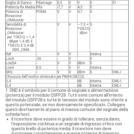
Soglia di Danno
Pdamage
5,5
V
V
5
31
Potenza Rx Media
PRx
-7,7
V
4,5
5
Potenza di
POMA
V
V
4,7
5
Ricezione
_OMAouter
Sensibilità di
-
V
V
–7,5 +
5
Ricezione
TDECQ
_OMAouter
dBm
per TDECQ < 1,4
dBper 1,4 dB £
TDECQ £ 3,4 dB
SEN _OMA
Ref
-
V
V
-
Interna
LosA
-26
-
V
5
LosDA
-
V
V
dBm
5
LosH
0,5
-
V
V
Interna
SRS
-
V
V
dBm
5
CML-I
Chiusura dell'occhio stressato per PAM4 (SECQ)
3,4
dB
Interna
CML-I
3,4
dB
Interna
CML-I
1. GND è il simbolo per il comune di segnale e alimentazione
(potenza) per il modulo QSFP28. Tutti sono comuni all'interno
del modulo QSFP28 e tutte le tensioni del modulo sono riferite a
questo potenziale, se non diversamente specificato. Collegare
questi direttamente al piano di massa comune del segnale della
scheda host.
Il ricevitore deve essere in grado di tollerare, senza danni,
l'esposizione continua a un segnale di ingresso ottico con
questo livello di potenza media. Il ricevitore non deve
funzionare correttamente a questa potenza di ingresso.