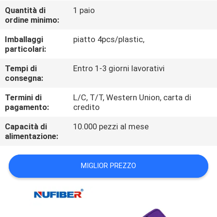
CONTROLLO
Quantità di
1 paio
ordine minimo:
DI
QUALITÀ
Imballaggi
piatto 4pcs/plastic,
particolari:
CONTATTICI
Tempi di
Entro 1-3 giorni lavorativi
consegna:
Termini di
L/C, T/T, Western Union, carta di
NOTIZIE
pagamento:
credito
Capacità di
10.000 pezzi al mese
RICHIEDA
alimentazione:
UNA
CITAZIONE
MIGLIOR PREZZO
MAPPA
DEL