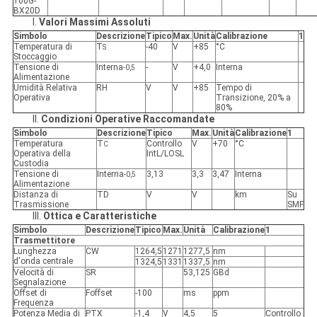
100G-
BX20D
I.
Valori Massimi Assoluti
Simbolo
Descrizione
Tipico
Max.
Unità
Calibrazione
1
Temperatura di
T
-40
V
+85
°C
S
Stoccaggio
Tensione di
Interna
-
V
+4,0
Interna
-0,5
Alimentazione
Umidità Relativa
RH
V
V
+85
Tempo di
Operativa
Transizione, 20% a
80%
II.
Condizioni Operative Raccomandate
Simbolo
Descrizione
Tipico
Max.
Unità
Calibrazione
1
Temperatura
T
Controllo
V
+70
°C
C
Operativa della
IntL/LOSL
Custodia
Tensione di
Interna
3,13
3,3
3,47
Interna
-0,5
Alimentazione
Distanza di
TD
V
V
km
Su
Trasmissione
SMF
III.
Ottica e Caratteristiche
Simbolo
Descrizione
Tipico
Max.
Unità
Calibrazione
1
Trasmettitore
Lunghezza
CW
1264,5
1271
1277,5
nm
d'onda centrale
1324,5
1331
1337,5
nm
Velocità di
SR
53,125
GBd
Segnalazione
Offset di
Foffset
-100
ms
ppm
Frequenza
Potenza Media di
PTX
-1,4
V
4,5
5
Controllo