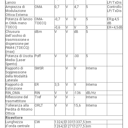
Lancio
LP/TxDis
Ampiezza di
OMA
0,7
V
4,7
5
Controllo
Modulazione
LP/TxDis
Ottica Esterna
Potenza di lancio
OMA-
-0,7
V
V
5
ER≧4,5
in OMA meno
TDECQ
dB
TDECQ
-0,6
V
V
5
ER<4,5dB
Chiusura
dBm
V
V
dB
5
dell'occhio di
trasmissione e
dispersione per
PAM4 (TDECQ)
(max)
Potenza di Uscita
Poff
V
V
-30
5
Media (Laser
Spento)
Rapporto di
SMSR
V
V
Interna
Soppressione
della Modalità
Laterale
Rapporto di
ER
3,5
V
V
Interna
Estinzione
RIN_OMA
RIN
V
V
-136
dB/Hz
Riflessione del
Tref
V
V
-
Interna
trasmettitore
Tolleranza alla
ORLT
V
V
15,6
Interna
Perdita di Ritorno
Ottica
Ricevitore
Lunghezza
CW
1324,5
1331
1337,5
nm
d'onda centrale
1264,5
1271
1277,5
nm