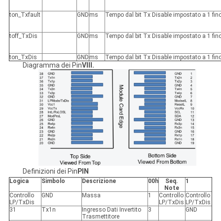
ton_Txfault
GND
ms
Tempo dal bit Tx Disable impostato a 1 fino
toff_TxDis
GND
ms
Tempo dal bit Tx Disable impostato a 1 fino
ton_TxDis
GND
ms
Tempo dal bit Tx Disable impostato a 1 fino
Diagramma dei Pin
VIII.
Definizioni dei Pin
PIN
Logica
Simbolo
Descrizione
00h
Seq.
1
Note
Controllo
GND
Massa
1
Controllo
Controllo
LP/TxDis
LP/TxDis
LP/TxDis
31
Tx1n
Ingresso Dati Invertito
3
GND
Trasmettitore