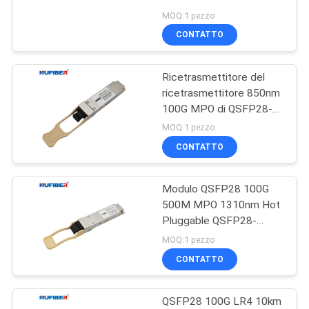
ricetrasmettitore di
MOQ:1 pezzo
QSFP-40G-LR4 QSFP+
CONTATTO
Ricetrasmettitore del
ricetrasmettitore 850nm
100G MPO di QSFP28-
100G-SR4 100G QSFP28
MOQ:1 pezzo
CONTATTO
Modulo QSFP28 100G
500M MPO 1310nm Hot
Pluggable QSFP28-
100G-SR4
MOQ:1 pezzo
CONTATTO
QSFP28 100G LR4 10km