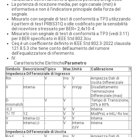
La potenza di ricezione media, per ogni canale (min) è
informativa e non è l'indicatore principale della forza del
segnale.
Misurato con segnale di test di conformità a TP3 utilizzando
il pattern di test PRBS31Q o idle codificato per la sensibilità
del ricevitore stressato per BER= 2,4x10-4.
Misurato con segnale di test di conformità a TP3 (vedi 3.11)
per il BER specificato in IEEE Std 802.3cu
Ceq è un coefficiente definito in IEEE Std 802.3-2022 clausola
121.8.5.3 che tiene conto dell'aumento del rumore
dell'equalizzatore di riferimento.
IV.
Caratteristiche Elettriche
Parametro
Simbolo
Descrizione
Tipico
Max.
Unità
Calibrazione
1
Impedenza Differenziale di Ingresso
Rin
-
V
ms
V
Ampiezza Dati di
Uscita Differenziale
V
Interna
V
mVpp
Disadattamento
-
Terminazione
Differenziale (max)
D-
-
V
V
Tempo di Transizione,
mismatch
20% a 80%
-0,3
-
V
V
Interna
Tr Tf
12
V
V
ModPrsL e IntL/ Rx los
V
Interna
-
V
V
Interna
-0,3
V
Interna
-
V
Interna
Interna
2,0
-
V
0,5
Impedenza Differenziale di Uscita
Rout
-
V
ms
V
Ampiezza Dati di