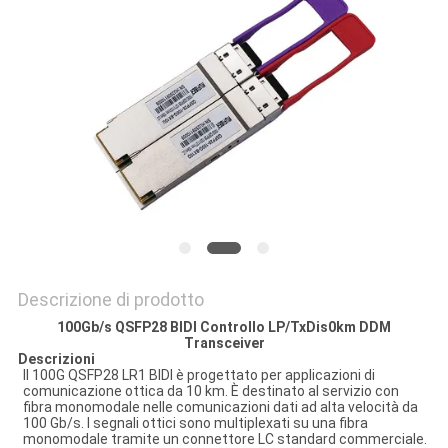
SITO
POLITICA
SULLA
PRIVACY
Descrizione di prodotto
100Gb/s QSFP28 BIDI
Controllo LP/TxDis
0km DDM
Transceiver
D
escrizioni
Il 100G QSFP28 LR1 BIDI è progettato per applicazioni di
comunicazione ottica da 10 km. È destinato al servizio con
fibra monomodale nelle comunicazioni dati ad alta velocità da
100 Gb/s. I segnali ottici sono multiplexati su una fibra
monomodale tramite un connettore LC standard commerciale.