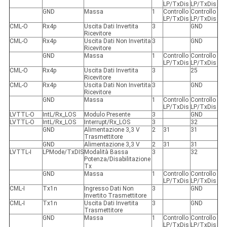
LP/TxDis
LP/TxDis
GND
Massa
1
Controllo
Controllo
LP/TxDis
LP/TxDis
CML-O
Rx4p
Uscita Dati Invertita
3
GND
Ricevitore
CML-O
Rx4p
Uscita Dati Non Invertita
3
GND
Ricevitore
GND
Massa
1
Controllo
Controllo
LP/TxDis
LP/TxDis
CML-O
Rx4p
Uscita Dati Invertita
3
25
Ricevitore
CML-O
Rx4p
Uscita Dati Non Invertita
3
GND
Ricevitore
GND
Massa
1
Controllo
Controllo
LP/TxDis
LP/TxDis
LVTTL-O
IntL/Rx_LOS
Modulo Presente
3
GND
LVTTL-O
IntL/Rx_LOS
Interrupt/Rx_LOS
3
32
GND
Alimentazione 3,3 V
2
31
31
Trasmettitore
GND
Alimentazione 3,3 V
2
31
31
LVTTL-I
LPMode/TxDIS
Modalità Bassa
3
32
Potenza/Disabilitazione
Tx
GND
Massa
1
Controllo
Controllo
LP/TxDis
LP/TxDis
CML-I
Tx1n
Ingresso Dati Non
3
GND
Invertito Trasmettitore
CML-I
Tx1n
Uscita Dati Invertita
3
GND
Trasmettitore
GND
Massa
1
Controllo
Controllo
LP/TxDis
LP/TxDis