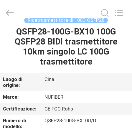
Digital
Technology
Co.,Ltd.
All
Rights
Ricetrasmettitore di 100G QSFP28
Reserved.
Developed
QSFP28-100G-BX10 100G
CASA
by
ECER
QSFP28 BIDI trasmettitore
PRODOTTI
10km singolo LC 100G
trasmettitore
CIRCA
NOI
Luogo di
Cina
origine:
GIRO
Marca:
NUFIBER
DELLA
Certificazione:
CE FCC Rohs
FABBRICA
Numero di
QSFP28-100G-BX10U/D
modello: