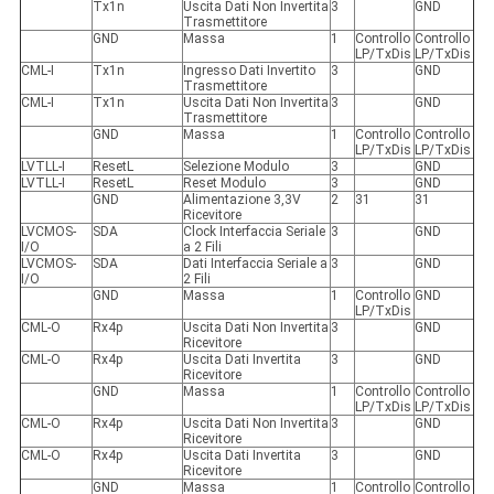
Tx1n
Uscita Dati Non Invertita
3
GND
Trasmettitore
GND
Massa
1
Controllo
Controllo
LP/TxDis
LP/TxDis
CML-I
Tx1n
Ingresso Dati Invertito
3
GND
Trasmettitore
CML-I
Tx1n
Uscita Dati Non Invertita
3
GND
Trasmettitore
GND
Massa
1
Controllo
Controllo
LP/TxDis
LP/TxDis
LVTLL-I
ResetL
Selezione Modulo
3
GND
LVTLL-I
ResetL
Reset Modulo
3
GND
GND
Alimentazione 3,3V
2
31
31
Ricevitore
LVCMOS-
SDA
Clock Interfaccia Seriale
3
GND
I/O
a 2 Fili
LVCMOS-
SDA
Dati Interfaccia Seriale a
3
GND
I/O
2 Fili
GND
Massa
1
Controllo
GND
LP/TxDis
CML-O
Rx4p
Uscita Dati Non Invertita
3
GND
Ricevitore
CML-O
Rx4p
Uscita Dati Invertita
3
GND
Ricevitore
GND
Massa
1
Controllo
Controllo
LP/TxDis
LP/TxDis
CML-O
Rx4p
Uscita Dati Non Invertita
3
GND
Ricevitore
CML-O
Rx4p
Uscita Dati Invertita
3
GND
Ricevitore
GND
Massa
1
Controllo
Controllo