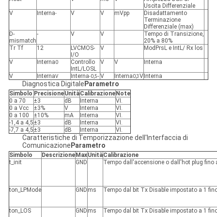
Uscita Differenziale
V
Interna
V
V
mVpp
Disadattamento
-
Terminazione
Differenziale (max)
D-
-
V
V
Tempo di Transizione,
mismatch
20% a 80%
Tr Tf
12
LVCMOS-
V
ModPrsL e IntL/ Rx los
I/O
V
Interna
Controllo
V
V
Interna
0
IntL/LOSL
V
Interna
Interna
-
V
Interna
V
Interna
V
-0,5
0,3
Diagnostica Digitale
Parametro
Simbolo
Precisione
Unità
Calibrazione
Note
0 a 70
±3
dB
Interna
VI.
0 a Vcc
±3%
V
Interna
VI.
0 a 100
±10%
mA
Interna
VI.
-1,4 a 4,5
±3
dB
Interna
VI.
-7,7 a 4,5
±3
dB
Interna
VI.
Caratteristiche di Temporizzazione dell'Interfaccia di
Comunicazione
Parametro
Simbolo
Descrizione
Max
Unità
Calibrazione
t_init
GND
Tempo dall'accensione o dall'hot plug fino
ton_LPMode
GND
ms
Tempo dal bit Tx Disable impostato a 1 fino
ton_LOS
GND
ms
Tempo dal bit Tx Disable impostato a 1 fino