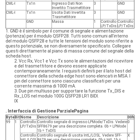
CML-I
Tx1n
Ingresso Dati Non
3
GND
Invertito Trasmettitore
CML-I
Tx1n
Uscita Dati Invertita
3
GND
Trasmettitore
GND
Massa
1
Controllo
Controllo
LP/TxDis
LP/TxDis
1. GND è il simbolo per il comune di segnale e alimentazione
(potenza) per il modulo QSFP28. Tutti sono comuni all'interno
del modulo QSFP28 e tutte le tensioni del modulo sono riferite a
questo potenziale, se non diversamente specificato. Collegare
questi direttamente al piano di massa comune del segnale della
scheda host.
2. Vcc Rx, Vcc1 e Vcc Tx sono le alimentazioni del ricevitore
e del trasmettitore e devono essere applicate
contemporaneamente. I requisiti definiti per il lato host del
connettore della scheda edge host sono elencati in MSA. I
pin del connettore sono ciascuno classificati per una
corrente massima di 1000 mA.
3. Due pin multiuso per supportare la funzione Tx_DIS e
Rx_LOS nel modulo 100G QSFP28 LR1 BIDI.
IX
. Interfaccia di Gestione Parziale
Pagina
Byte
Bit
Nome
Descrizione
00h
99
1
Controllo
Controllo segnale di ingresso LPMode/TxDis. Vedere
0
LP/TxDis
SFF8679 per una descrizione completa. 0b = LPMode
1b = TxDIS
Controllo
Controllo segnale di uscita IntL/LOSL. Vedere SFF-
X
IntL/LOSL
8679 per una descrizione completa. 0b = IntL 1b =