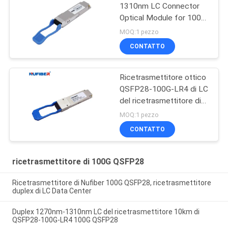
1310nm LC Connector
Optical Module for 100G
QSFP28 Transceiver
MOQ:1 pezzo
CONTATTO
Ricetrasmettitore ottico
QSFP28-100G-LR4 di LC
del ricetrasmettitore di
10KM 1310nm 100G
MOQ:1 pezzo
QSFP28
CONTATTO
ricetrasmettitore di 100G QSFP28
Ricetrasmettitore di Nufiber 100G QSFP28, ricetrasmettitore
duplex di LC Data Center
Duplex 1270nm-1310nm LC del ricetrasmettitore 10km di
QSFP28-100G-LR4 100G QSFP28