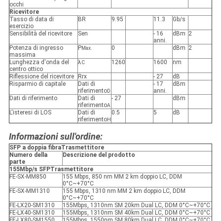
occhi
Ricevitore
Tasso di data di
BR
9.95
11.3
Gb/s
esercizio
Sensibilità del ricevitore
Sen
- 16
dBm
2
anni.
Potenza di ingresso
P
0
dBm
2
Max.
massima
Lunghezza d'onda del
λ
1260
1600
nm
C
centro ottico
Riflessione del ricevitore
Rrx
- 27
dB
Risparmio di capitale
Dati di
- 17
dBm
riferimento
anni.
D
Dati di riferimento
Dati di
- 27
dBm
riferimento
A
L'isteresi di LOS
Dati di
0.5
5
dB
riferimento
H
Informazioni sull'ordine:
SFP a doppia fibra
Trasmettitore
Numero della
Descrizione del prodotto
parte
155Mbp/s SFP
Trasmettitore
FE-SX-MM850
155 Mbps, 850 nm MM 2 km doppio LC, DDM
0°C~+70°C
FE-SX-MM1310
155 Mbps, 1310 nm MM 2 km doppio LC, DDM
0°C~+70°C
FE-LX20-SM1310
155Mbps, 1310nm SM 20km Dual LC, DDM 0°C~+70°C
FE-LX40-SM1310
155Mbps, 1310nm SM 40km Dual LC, DDM 0°C~+70°C
FE-LX80-SM1550
155Mbps, 1550nm SM 80km Dual LC, DDM 0°C~+70°C