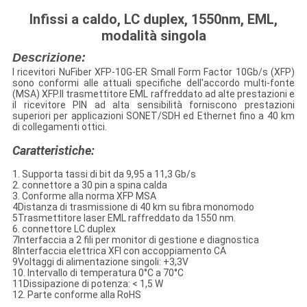
Infissi a caldo, LC duplex, 1550nm, EML,
modalità singola
Descrizione:
I ricevitori NuFiber XFP-10G-ER Small Form Factor 10Gb/s (XFP)
sono conformi alle attuali specifiche dell'accordo multi-fonte
(MSA) XFP.Il trasmettitore EML raffreddato ad alte prestazioni e
il ricevitore PIN ad alta sensibilità forniscono prestazioni
superiori per applicazioni SONET/SDH ed Ethernet fino a 40 km
di collegamenti ottici.
Caratteristiche:
1. Supporta tassi di bit da 9,95 a 11,3 Gb/s
2. connettore a 30 pin a spina calda
3. Conforme alla norma XFP MSA
4Distanza di trasmissione di 40 km su fibra monomodo
5Trasmettitore laser EML raffreddato da 1550 nm.
6. connettore LC duplex
7Interfaccia a 2 fili per monitor di gestione e diagnostica
8Interfaccia elettrica XFI con accoppiamento CA
9Voltaggi di alimentazione singoli: +3,3V
10. Intervallo di temperatura 0°C a 70°C
11Dissipazione di potenza: < 1,5 W
12. Parte conforme alla RoHS