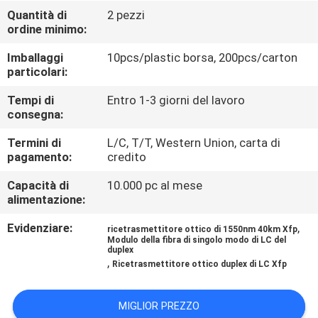
CONTROLLO
Quantità di
2 pezzi
ordine minimo:
DI
QUALITÀ
Imballaggi
10pcs/plastic borsa, 200pcs/carton
particolari:
CONTATTICI
Tempi di
Entro 1-3 giorni del lavoro
consegna:
Termini di
L/C, T/T, Western Union, carta di
NOTIZIE
pagamento:
credito
Capacità di
10.000 pc al mese
RICHIEDA
alimentazione:
UNA
Evidenziare:
,
ricetrasmettitore ottico di 1550nm 40km Xfp
CITAZIONE
Modulo della fibra di singolo modo di LC del
duplex
,
Ricetrasmettitore ottico duplex di LC Xfp
MAPPA
MIGLIOR PREZZO
DEL