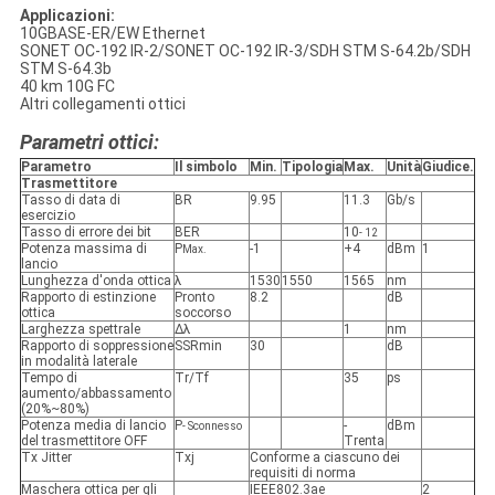
Applicazioni:
10GBASE-ER/EW Ethernet
SONET OC-192 IR-2/SONET OC-192 IR-3/SDH STM S-64.2b/SDH
STM S-64.3b
40 km 10G FC
Altri collegamenti ottici
Parametri ottici:
Parametro
Il simbolo
Min.
Tipologia
Max.
Unità
Giudice.
Trasmettitore
Tasso di data di
BR
9.95
11.3
Gb/s
esercizio
Tasso di errore dei bit
BER
10
- 12
Potenza massima di
P
-1
+4
dBm
1
Max.
lancio
Lunghezza d'onda ottica
λ
1530
1550
1565
nm
Rapporto di estinzione
Pronto
8.2
dB
ottica
soccorso
Larghezza spettrale
Δλ
1
nm
Rapporto di soppressione
SSRmin
30
dB
in modalità laterale
Tempo di
Tr/Tf
35
ps
aumento/abbassamento
(20%~80%)
Potenza media di lancio
P
-
dBm
- Sconnesso
del trasmettitore OFF
Trenta
Tx Jitter
Txj
Conforme a ciascuno dei
requisiti di norma
Maschera ottica per gli
IEEE802.3ae
2