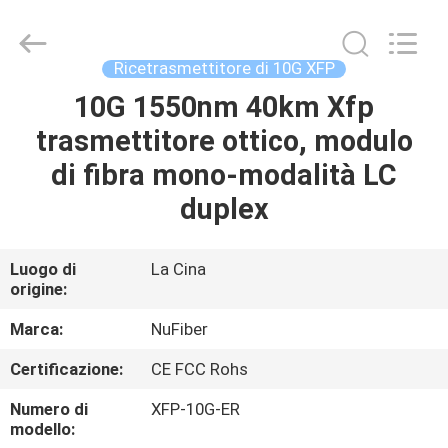
Fivision
Digital
Technology
Co.,Ltd.
All
Ricetrasmettitore di 10G XFP
Rights
Reserved.
Developed
10G 1550nm 40km Xfp
CASA
by
ECER
trasmettitore ottico, modulo
PRODOTTI
di fibra mono-modalità LC
duplex
CIRCA
NOI
Luogo di
La Cina
origine:
GIRO
Marca:
NuFiber
DELLA
Certificazione:
CE FCC Rohs
FABBRICA
Numero di
XFP-10G-ER
modello: