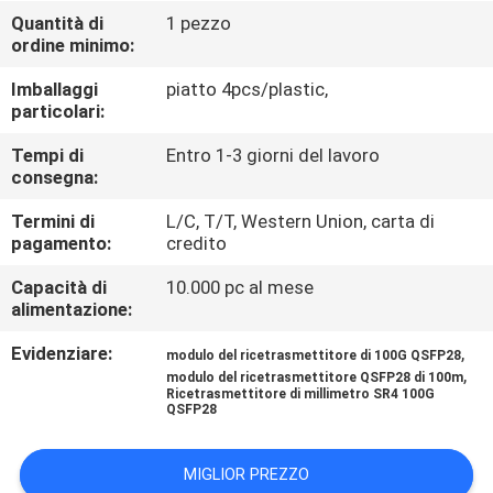
CONTROLLO
Quantità di
1 pezzo
ordine minimo:
DI
QUALITÀ
Imballaggi
piatto 4pcs/plastic,
particolari:
CONTATTICI
Tempi di
Entro 1-3 giorni del lavoro
consegna:
Termini di
L/C, T/T, Western Union, carta di
NOTIZIE
pagamento:
credito
Capacità di
10.000 pc al mese
RICHIEDA
alimentazione:
UNA
Evidenziare:
,
modulo del ricetrasmettitore di 100G QSFP28
CITAZIONE
,
modulo del ricetrasmettitore QSFP28 di 100m
Ricetrasmettitore di millimetro SR4 100G
QSFP28
MAPPA
MIGLIOR PREZZO
DEL