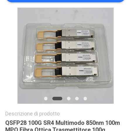
SITO
POLITICA
SULLA
PRIVACY
Descrizione di prodotto
QSFP28 100G SR4 Multimodo 850nm 100m
MPO Fibra Ottica Trasmettitore 100g