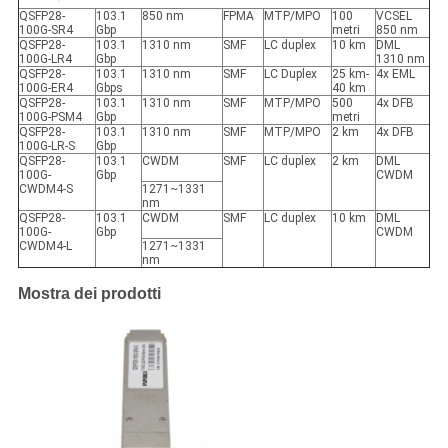
QSFP28-
103.1
850 nm
FPMA
MTP/MPO
100
VCSEL
100G-SR4
Gbp
metri
850 nm
QSFP28-
103.1
1310 nm
SMF
LC duplex
10 km
DML
100G-LR4
Gbp
1310 nm
QSFP28-
103.1
1310 nm
SMF
LC Duplex
25 km-
4x EML
100G-ER4
Gbps
40 km
QSFP28-
103.1
1310 nm
SMF
MTP/MPO
500
4x DFB
100G-PSM4
Gbp
metri
QSFP28-
103.1
1310 nm
SMF
MTP/MPO
2 km
4x DFB
100G-LR-S
Gbp
QSFP28-
103.1
CWDM
SMF
LC duplex
2 km
DML
100G-
Gbp
CWDM
CWDM4-S
1271~1331
nm
QSFP28-
103.1
CWDM
SMF
LC duplex
10 km
DML
100G-
Gbp
CWDM
CWDM4-L
1271~1331
nm
Mostra dei prodotti