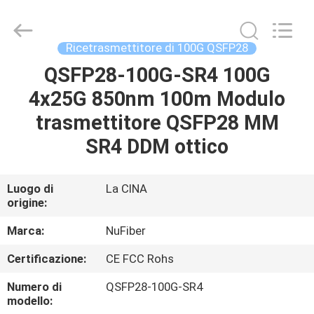
Digital
Technology
Co.,Ltd.
All
Rights
Ricetrasmettitore di 100G QSFP28
Reserved.
Developed
QSFP28-100G-SR4 100G
CASA
by
ECER
4x25G 850nm 100m Modulo
PRODOTTI
trasmettitore QSFP28 MM
SR4 DDM ottico
CIRCA
NOI
Luogo di
La CINA
origine:
GIRO
Marca:
NuFiber
DELLA
Certificazione:
CE FCC Rohs
FABBRICA
Numero di
QSFP28-100G-SR4
modello: