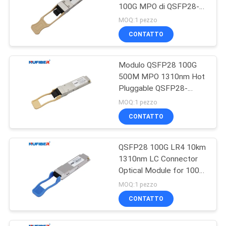
100G MPO di QSFP28-
100G-SR4 100G QSFP28
MOQ:1 pezzo
CONTATTO
Modulo QSFP28 100G
500M MPO 1310nm Hot
Pluggable QSFP28-
100G-SR4
MOQ:1 pezzo
CONTATTO
QSFP28 100G LR4 10km
1310nm LC Connector
Optical Module for 100G
QSFP28 Transceiver
MOQ:1 pezzo
CONTATTO