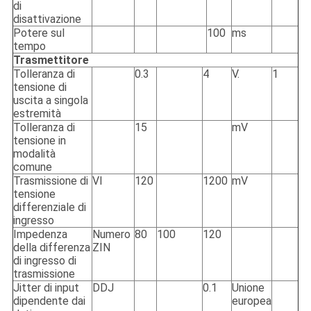
di
disattivazione
Potere sul
100
ms
tempo
Trasmettitore
Tolleranza di
0.3
4
V.
1
tensione di
uscita a singola
estremità
Tolleranza di
15
mV
tensione in
modalità
comune
Trasmissione di
VI
120
1200
mV
tensione
differenziale di
ingresso
Impedenza
Numero
80
100
120
della differenza
ZIN
di ingresso di
trasmissione
Jitter di input
DDJ
0.1
Unione
dipendente dai
europea