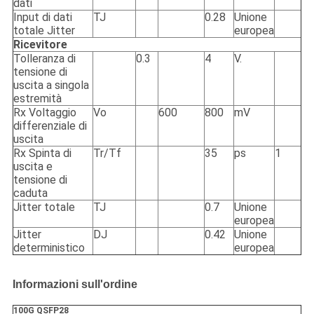
dati
Input di dati
TJ
0.28
Unione
totale Jitter
europea
Ricevitore
Tolleranza di
0.3
4
V.
tensione di
uscita a singola
estremità
Rx Voltaggio
Vo
600
800
mV
differenziale di
uscita
Rx Spinta di
Tr/Tf
35
ps
1
uscita e
tensione di
caduta
Jitter totale
TJ
0.7
Unione
europea
Jitter
DJ
0.42
Unione
deterministico
europea
Informazioni sull'ordine
100G QSFP28