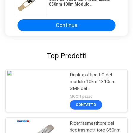
850nm 100m Modulo
trasmettitore QSFP28 MM SR4
DDM ottico
Continua
Top Prodotti
Duplex ottico LC del
modulo 10km 1310nm
SMF del
ricetrasmettitore di
MOQ:1 pezzo
QSFP-40G-LR4 QSFP+
CONTATTO
Ricetrasmettitore del
ricetrasmettitore 850nm