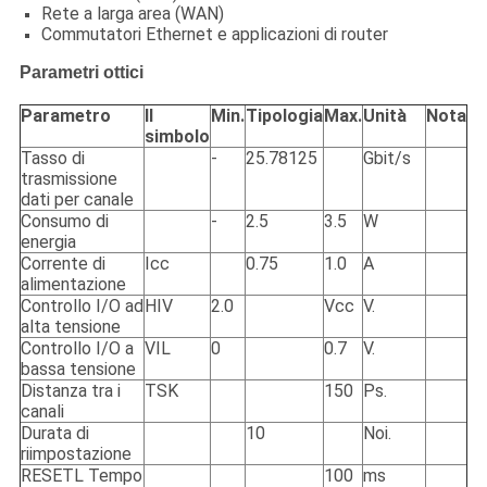
Rete a larga area (WAN)
Commutatori Ethernet e applicazioni di router
Parametri ottici
Parametro
Il
Min.
Tipologia
Max.
Unità
Nota
simbolo
Tasso di
-
25.78125
Gbit/s
trasmissione
dati per canale
Consumo di
-
2.5
3.5
W
energia
Corrente di
Icc
0.75
1.0
A
alimentazione
Controllo I/O ad
HIV
2.0
Vcc
V.
alta tensione
Controllo I/O a
VIL
0
0.7
V.
bassa tensione
Distanza tra i
TSK
150
Ps.
canali
Durata di
10
Noi.
riimpostazione
RESETL Tempo
100
ms