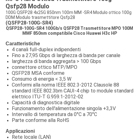
Qsfp28 Modulo
100G QSFP28 4x25G 850nm 100m MM -SR4 Modulo ottico 100g
DDM Modulo trasmettitore Qsfp28
(QSFP28-100G-SR4)
QSFP28-100G-SR4 100Gb/s QSFP28 Trasmettitore MPO 100M
MMF 850nm compatibile Cisco Huawei H3c HP
Caratteristiche
4 canali full-duplex indipendenti
Fino a 27,95 Gbps di larghezza di banda per canale
larghezza di banda aggregata > 100 Gbps
connettore ottico MTP/MPO
QSFP28 MSA conforme
Consumo di energia < 3,5 W
Conformi alla norma IEEE 802.3-2012 Clausole 88
standard IEEE 802.3bm CAUI-4 chip to module standard
elettrico ITU-T G.959.1-2012-02
Capacità di diagnostica digitale
Funzionamento dell'alimentazione singola +3,3V
Intervallo di temperatura da 0°C a 70°C
Parte conforme alla RoHS
Applicazioni
Rete locale (LAN)