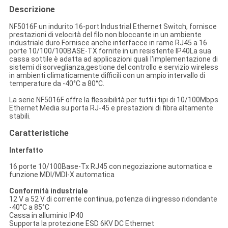
Descrizione
NF5016F un indurito 16-port Industrial Ethernet Switch, fornisce
prestazioni di velocità del filo non bloccante in un ambiente
industriale duro.Fornisce anche interfacce in rame RJ45 a 16
porte 10/100/100BASE-TX fornite in un resistente IP40La sua
cassa sottile è adatta ad applicazioni quali l'implementazione di
sistemi di sorveglianza,gestione del controllo e servizio wireless
in ambienti climaticamente difficili con un ampio intervallo di
temperature da -40°C a 80°C.
La serie NF5016F offre la flessibilità per tutti i tipi di 10/100Mbps
Ethernet Media su porta RJ-45 e prestazioni di fibra altamente
stabili.
Caratteristiche
Interfatto
16 porte 10/100Base-Tx RJ45 con negoziazione automatica e
funzione MDI/MDI-X automatica
Conformità industriale
12 V a 52 V di corrente continua, potenza di ingresso ridondante
-40°C a 85°C
Cassa in alluminio IP40
Supporta la protezione ESD 6KV DC Ethernet