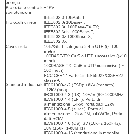
energia
Protezione contro le
±4KV
sovratensioni
IEEE802.3 10BASE-T;
Protocolli di rete
IEEE802.3i 10Base-T;
IEEE802.3u;100Base-TX/FX;
IEEE802.3ab 1000Base-T;
IEEE802.3z 1000Base-X;
IEEE802.3x;
Cavi di rete
10BASE-T: categoria 3,4,5 UTP ((≤ 100
metri)
100BASE-TX: Cat5 o UTP successivo ((≤10
metri)
1000BASE-TX: Cat6 o UTP successivo ((≤
100 metri)
FCC CFR47 Parte 15, EN55022/CISPR22,
classe A
Standard industriale
IEC61000-4-2 (ESD): ±8kV (contatto),
±12kV (aria)
IEC61000-4-3 (RS): 10V/m (80~1000MHz)
IEC61000-4-4 (EFT): Porta di
alimentazione: ±4kV; Porta dati: ±2kV
IEC61000-4-5 (surge): Porta di
alimentazione: ±2kV/DM, ±4kV/CM; Porta
dati: ±2kV
IEC61000-4-6 (CS): 3V (10kHz-150kHz);
10V (150kHz-80MHz)
IEC61000-4-16 (conduzione in modalità