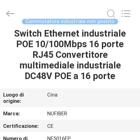
Fivision
Digital
Technology
Co.,Ltd.
All
Commutatore industriale non gestito
Rights
Reserved.
Switch Ethernet industriale
CASA
Developed
by
ECER
POE 10/100Mbps 16 porte
PRODOTTI
RJ45 Convertitore
multimediale industriale
CIRCA
DC48V POE a 16 porte
NOI
Luogo di
Cina
origine:
GIRO
DELLA
Marca:
NUFIBER
FABBRICA
Certificazione:
CE
Numero di
NF5016FP