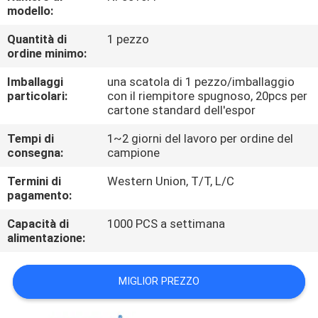
CONTROLLO
modello:
DI
Quantità di
1 pezzo
ordine minimo:
QUALITÀ
Imballaggi
una scatola di 1 pezzo/imballaggio
particolari:
con il riempitore spugnoso, 20pcs per
CONTATTICI
cartone standard dell'espor
Tempi di
1~2 giorni del lavoro per ordine del
NOTIZIE
consegna:
campione
Termini di
Western Union, T/T, L/C
RICHIEDA
pagamento:
UNA
Capacità di
1000 PCS a settimana
alimentazione:
CITAZIONE
MIGLIOR PREZZO
MAPPA
DEL