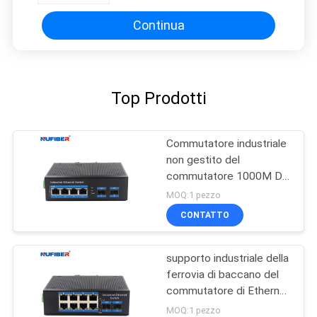
Continua
Top Prodotti
Commutatore industriale
non gestito del
commutatore 1000M Din
Rail Ethernet di
MOQ:1 pezzo
protezione contro il
CONTATTO
fulmine
supporto industriale della
ferrovia di baccano del
commutatore di Ethernet
del commutatore
MOQ:1 pezzo