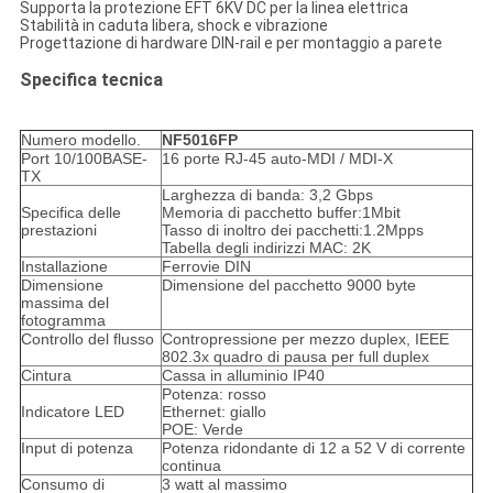
Supporta la protezione EFT 6KV DC per la linea elettrica
Stabilità in caduta libera, shock e vibrazione
Progettazione di hardware DIN-rail e per montaggio a parete
Specifica tecnica
Numero modello.
NF5016FP
Port 10/100BASE-
16 porte RJ-45 auto-MDI / MDI-X
TX
Larghezza di banda: 3,2 Gbps
Specifica delle
Memoria di pacchetto buffer:1Mbit
prestazioni
Tasso di inoltro dei pacchetti:1.2Mpps
Tabella degli indirizzi MAC: 2K
Installazione
Ferrovie DIN
Dimensione
Dimensione del pacchetto 9000 byte
massima del
fotogramma
Controllo del flusso
Contropressione per mezzo duplex, IEEE
802.3x quadro di pausa per full duplex
Cintura
Cassa in alluminio IP40
Potenza: rosso
Indicatore LED
Ethernet: giallo
POE: Verde
Input di potenza
Potenza ridondante di 12 a 52 V di corrente
continua
Consumo di
3 watt al massimo