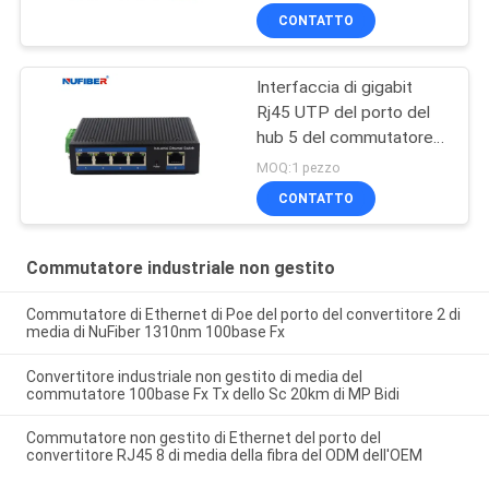
industriale non gestito
CONTATTO
8port
Interfaccia di gigabit
Rj45 UTP del porto del
hub 5 del commutatore
di rete del supporto della
MOQ:1 pezzo
ferrovia di baccano IP40
CONTATTO
Commutatore industriale non gestito
Commutatore di Ethernet di Poe del porto del convertitore 2 di
media di NuFiber 1310nm 100base Fx
Convertitore industriale non gestito di media del
commutatore 100base Fx Tx dello Sc 20km di MP Bidi
Commutatore non gestito di Ethernet del porto del
convertitore RJ45 8 di media della fibra del ODM dell'OEM