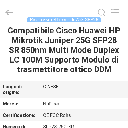
Fivision
Digital
Technology
Co.,Ltd.
All
Ricetrasmettitore di 25G SFP28
Rights
Reserved.
Compatibile Cisco Huawei HP
CASA
Developed
by
ECER
Mikrotik Juniper 25G SFP28
PRODOTTI
SR 850nm Multi Mode Duplex
LC 100M Supporto Modulo di
CIRCA
trasmettitore ottico DDM
NOI
Luogo di
CINESE
origine:
GIRO
DELLA
Marca:
NuFiber
FABBRICA
Certificazione:
CE FCC Rohs
Numero di
SFP28-25G-SR