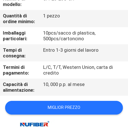
CONTROLLO
modello:
DI
Quantità di
1 pezzo
ordine minimo:
QUALITÀ
Imballaggi
10pcs/sacco di plastica,
particolari:
500pcs/cartoncino
CONTATTICI
Tempi di
Entro 1-3 giorni del lavoro
consegna:
NOTIZIE
Termini di
L/C, T/T, Western Union, carta di
pagamento:
credito
RICHIEDA
Capacità di
10, 000 p.p. al mese
UNA
alimentazione:
CITAZIONE
MIGLIOR PREZZO
MAPPA
DEL