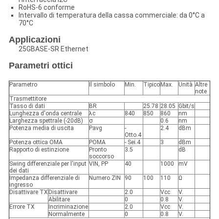
RoHS-6 conforme
Intervallo di temperatura della cassa commerciale: da 0°C a
70°C
Applicazioni
25GBASE-SR Ethernet
Parametri ottici
Parametro
Il simbolo
Min.
Tipico
Max.
Unità
Altre
note
Trasmettitore
Tasso di dati
BR
25.78
28.05
Gbit/s
Lunghezza d'onda centrale
λc
840
850
860
nm
Larghezza spettrale (-20dB)
σ
0.6
nm
Potenza media di uscita
Pavg
-
2.4
dBm
Otto.4
Potenza ottica OMA
POMA
- Sei.4
3
dBm
Rapporto di estinzione
Pronto
3.5
dB
soccorso
Swing differenziale per l'input
VIN, PP
40
1000
mV
dei dati
Impedanza differenziale di
Numero ZIN
90
100
110
Ω
ingresso
Disattivare TX
Disattivare
2.0
Vcc
V.
Abilitare
0
0.8
V.
Errore TX
Incriminazione
2.0
Vcc
V.
Normalmente
0
0.8
V.