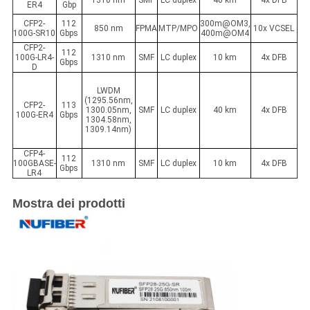
1310 nm
SMF
LC duplex
40 km
4x DFB
ER4
Gbp
CFP2-
112
300m@OM3,
850 nm
FPMA
MTP/MPO
10x VCSEL
100G-SR10
Gbps
400m@OM4
CFP2-
112
100G-LR4-
1310 nm
SMF
LC duplex
10 km
4x DFB
Gbps
D
LWDM
(1295.56nm,
CFP2-
113
1300.05nm,
SMF
LC duplex
40 km
4x DFB
100G-ER4
Gbps
1304.58nm,
1309.14nm)
CFP4-
112
100GBASE-
1310 nm
SMF
LC duplex
10 km
4x DFB
Gbps
LR4
Mostra dei prodotti