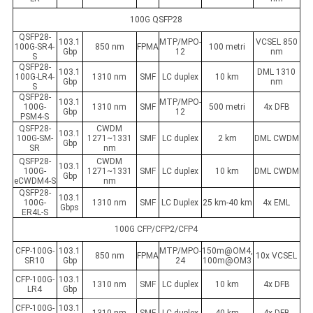
100G QSFP28
QSFP28-
103.1
MTP/MPO-
VCSEL 850
100G-SR4-
850 nm
FPMA
100 metri
Gbp
12
nm
S
QSFP28-
103.1
DML 1310
100G-LR4-
1310 nm
SMF
LC duplex
10 km
Gbp
nm
S
QSFP28-
103.1
MTP/MPO-
100G-
1310 nm
SMF
500 metri
4x DFB
Gbp
12
PSM4-S
QSFP28-
CWDM
103.1
100G-SM-
1271~1331
SMF
LC duplex
2 km
DML CWDM
Gbp
SR
nm
QSFP28-
CWDM
103.1
100G-
1271~1331
SMF
LC duplex
10 km
DML CWDM
Gbp
eCWDM4-S
nm
QSFP28-
103.1
100G-
1310 nm
SMF
LC Duplex
25 km-40 km
4x EML
Gbps
ER4L-S
100G CFP/CFP2/CFP4
CFP-100G-
103.1
MTP/MPO-
150m@OM4,
850 nm
FPMA
10x VCSEL
SR10
Gbp
24
100m@OM3
CFP-100G-
103.1
1310 nm
SMF
LC duplex
10 km
4x DFB
LR4
Gbp
CFP-100G-
103.1