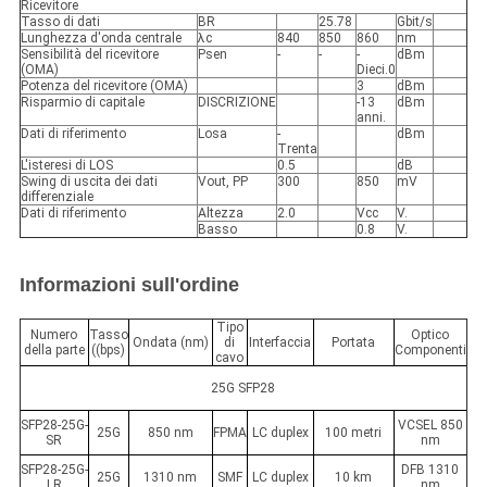
Ricevitore
Tasso di dati
BR
25.78
Gbit/s
Lunghezza d'onda centrale
λc
840
850
860
nm
Sensibilità del ricevitore
Psen
-
-
-
dBm
(OMA)
Dieci.0
Potenza del ricevitore (OMA)
3
dBm
Risparmio di capitale
DISCRIZIONE
-13
dBm
anni.
Dati di riferimento
Losa
-
dBm
Trenta
L'isteresi di LOS
0.5
dB
Swing di uscita dei dati
Vout, PP
300
850
mV
differenziale
Dati di riferimento
Altezza
2.0
Vcc
V.
Basso
0.8
V.
Informazioni sull'ordine
Tipo
Numero
Tasso
Optico
Ondata (nm)
di
Interfaccia
Portata
della parte
((bps)
Componenti
cavo
25G SFP28
SFP28-25G-
VCSEL 850
25G
850 nm
FPMA
LC duplex
100 metri
SR
nm
SFP28-25G-
DFB 1310
25G
1310 nm
SMF
LC duplex
10 km
LR
nm