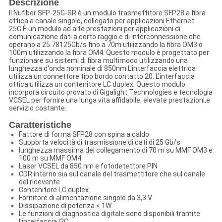
Descrizione
Il Nufiber SFP-25G-SR è un modulo trasmettitore SFP28 a fibra
ottica a canale singolo, collegato per applicazioni Ethernet
25G.È un modulo ad alte prestazioni per applicazioni di
comunicazione dati a corto raggio e di interconnessione che
operano a 25.78125Gb/s fino a 70m utilizzando la fibra OM3 o
100m utilizzando la fibra OM4. Questo modulo è progettato per
funzionare su sistemi di fibra multimodo utilizzando una
lunghezza d'onda nominale di 850nm.L'interfaccia elettrica
utilizza un connettore tipo bordo contatto 20. L'interfaccia
ottica utilizza un contenitore LC duplex. Questo modulo
incorpora circuito provato di Gigalight Technologies e tecnologia
VCSEL per fornire una lunga vita affidabile, elevate prestazioni,e
servizio costante.
Caratteristiche
Fattore di forma SFP28 con spina a caldo
Supporta velocità di trasmissione di dati di 25 Gb/s
lunghezza massima del collegamento di 70 m su MMF OM3 e
100 m su MMF OM4
Laser VCSEL da 850 nm e fotodetettore PIN
CDR interno sia sul canale del trasmettitore che sul canale
del ricevente
Contenitore LC duplex
Fornitore di alimentazione singolo da 3,3 V
Dissipazione di potenza < 1W
Le funzioni di diagnostica digitale sono disponibili tramite
l'interfaccia I2C