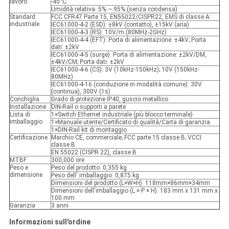
lavoro
-45°C
Umidità relativa: 5% ~ 95% (senza condensa)
Standard
FCC CFR47 Parte 15, EN55022/CISPR22, EMS di classe A:
industriale
IEC61000-4-2 (ESD): ±8kV (contatto), ±15kV (aria)
IEC61000-4-3 (RS): 10V/m (80MHz-2GHz)
IEC61000-4-4 (EFT): Porta di alimentazione: ±4kV; Porta
dati: ±2kV
IEC61000-4-5 (surge): Porta di alimentazione: ±2kV/DM,
±4kV/CM; Porta dati: ±2kV
IEC61000-4-6 (CS): 3V (10kHz-150kHz); 10V (150kHz-
80MHz)
IEC61000-4-16 (conduzione in modalità comune): 30V
(continua), 300V (1s)
Conchiglia
Grado di protezione IP40, guscio metallico
Installazione
DIN-Rail o supporti a parete
Lista di
1×Switch Ethernet industriale (più blocco terminale)
imballaggio
1×Manuale utente/Certificato di qualità/Carta di garanzia
1×DIN-Rail kit di montaggio
Certificazione
Marchio CE, commerciale; FCC parte 15 classe B; VCCI
classe B
EN 55022 (CISPR 22), classe B
MTBF
300,000 ore
Peso e
Peso del prodotto: 0,355 kg
dimensione
Peso dell' imballaggio: 0,875 kg
Dimensioni del prodotto (L×W×H): 118mm×86mm×34mm
Dimensioni dell'imballaggio (L × P × H): 183 mm x 131 mm x
100 mm
Garanzia
3 anni
Informazioni sull'ordine