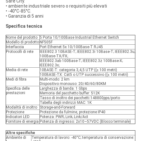
Safe City.
• ambiente industriale severo o requisiti più elevati
• -40°C-85°C.
• Garanzia di 5 anni
Specifica tecnica
Nome del prodotto
5 Porta 10/100Base Industrial Ethernet Switch
Modello di prodotto
NF505F
Interfaccia
Port Ethernet 5x 10/100Base-T RJ45
Protocolli di rete
IEEE802.3 10BASE-T; IEEE802.3i 10Base-T; IEEE802.3u;
100Base-TX/FX;
IEEE802.3ab 100Base-T; IEEE802.3z 100Base-X;
IEEE802.3x;
Media di rete
10BASE-T: categoria 3,4,5 UTP ((≤ 100 metri)
100BASE-TX: Cat5 o UTP successivo ((≤ 100 metri)
Medi di fibra
Multi-modo: 2 km
Dispositivo monouso: 20/40/60/80KM
Specifica delle
Larghezza di banda: 1 Gbps
prestazioni
Memoria del pacchetto buffer: 512K
Tasso di inoltro dei pacchetti:148800pps/porto
Tabella degli indirizzi MAC: 1K
Modalità di inoltro
Storage-and-Forward
Protezione
Protezione da fulmine, protezione IP40
Indicatori LED
Potenza: PWR; Link; Link/Act
Fornitore di energia
Potenza di ingresso: 2x10~57VDC (Blocco terminale)
Altre specifiche
Ambiente di
Temperatura di lavoro: -40°C; temperatura di conservazione: