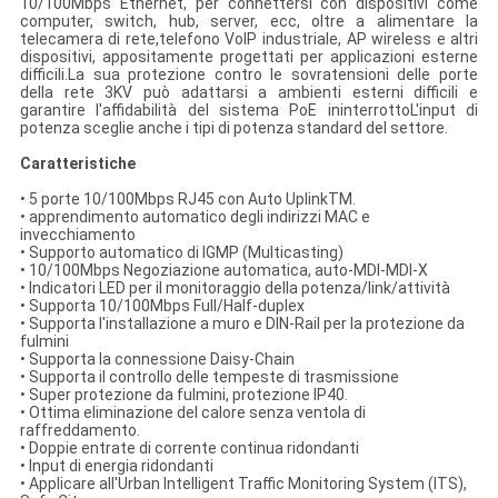
10/100Mbps Ethernet, per connettersi con dispositivi come
computer, switch, hub, server, ecc, oltre a alimentare la
telecamera di rete,telefono VoIP industriale, AP wireless e altri
dispositivi, appositamente progettati per applicazioni esterne
difficili.La sua protezione contro le sovratensioni delle porte
della rete 3KV può adattarsi a ambienti esterni difficili e
garantire l'affidabilità del sistema PoE ininterrottoL'input di
potenza sceglie anche i tipi di potenza standard del settore.
Caratteristiche
• 5 porte 10/100Mbps RJ45 con Auto UplinkTM.
• apprendimento automatico degli indirizzi MAC e
invecchiamento
• Supporto automatico di IGMP (Multicasting)
• 10/100Mbps Negoziazione automatica, auto-MDI-MDI-X
• Indicatori LED per il monitoraggio della potenza/link/attività
• Supporta 10/100Mbps Full/Half-duplex
• Supporta l'installazione a muro e DIN-Rail per la protezione da
fulmini
• Supporta la connessione Daisy-Chain
• Supporta il controllo delle tempeste di trasmissione
• Super protezione da fulmini, protezione IP40.
• Ottima eliminazione del calore senza ventola di
raffreddamento.
• Doppie entrate di corrente continua ridondanti
• Input di energia ridondanti
• Applicare all'Urban Intelligent Traffic Monitoring System (ITS),