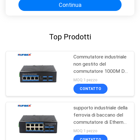
Continua
Top Prodotti
Commutatore industriale
non gestito del
commutatore 1000M Din
Rail Ethernet di
MOQ:1 pezzo
protezione contro il
CONTATTO
fulmine
supporto industriale della
ferrovia di baccano del
commutatore di Ethernet
del commutatore
MOQ:1 pezzo
industriale non gestito
CONTATTO