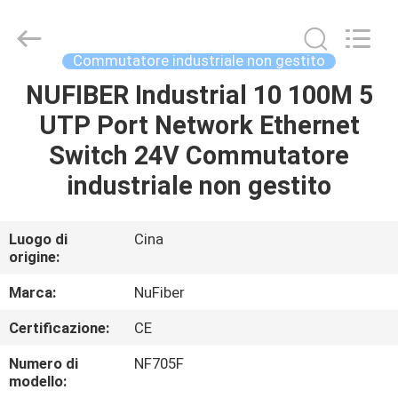
Fivision
Digital
Technology
Co.,Ltd.
All
Commutatore industriale non gestito
Rights
Reserved.
NUFIBER Industrial 10 100M 5
CASA
Developed
by
ECER
UTP Port Network Ethernet
PRODOTTI
Switch 24V Commutatore
industriale non gestito
CIRCA
NOI
Luogo di
Cina
origine:
GIRO
Marca:
NuFiber
DELLA
Certificazione:
CE
FABBRICA
Numero di
NF705F
modello: