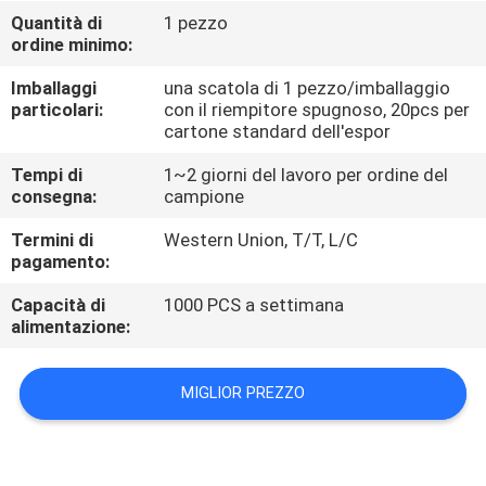
CONTROLLO
Quantità di
1 pezzo
ordine minimo:
DI
QUALITÀ
Imballaggi
una scatola di 1 pezzo/imballaggio
particolari:
con il riempitore spugnoso, 20pcs per
cartone standard dell'espor
CONTATTICI
Tempi di
1~2 giorni del lavoro per ordine del
consegna:
campione
NOTIZIE
Termini di
Western Union, T/T, L/C
pagamento:
RICHIEDA
Capacità di
1000 PCS a settimana
alimentazione:
UNA
CITAZIONE
MIGLIOR PREZZO
MAPPA
DEL