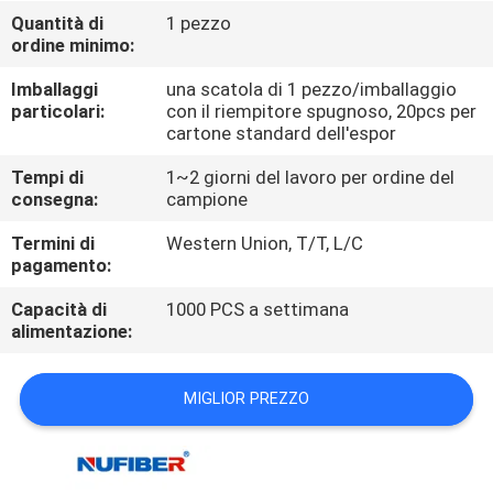
CONTROLLO
Quantità di
1 pezzo
ordine minimo:
DI
QUALITÀ
Imballaggi
una scatola di 1 pezzo/imballaggio
particolari:
con il riempitore spugnoso, 20pcs per
cartone standard dell'espor
CONTATTICI
Tempi di
1~2 giorni del lavoro per ordine del
consegna:
campione
NOTIZIE
Termini di
Western Union, T/T, L/C
pagamento:
RICHIEDA
Capacità di
1000 PCS a settimana
alimentazione:
UNA
CITAZIONE
MIGLIOR PREZZO
MAPPA
DEL