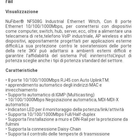
rail
Visualizzazione
NuFiber® NF508G Industrial Ethernet Witch, Con 8 porte
Ethernet 10/100/1000Mbps, per connettersi con dispositivi
come computer, switch, hub, server, ecc, oltre a alimentare una
telecamera di rete,telefono VoIP industriale, AP wireless e altri
dispositivi, appositamente progettati per applicazioni esterne
difficili.La sua protezione contro le sovratensioni delle porte
della rete 3KV può adattarsi a ambienti esterni difficili e
garantire l'affidabilità del sistema PoE ininterrottoL'input di
potenza sceglie anche i tipi di potenza standard del settore.
Caratteristiche
• 8 porte 10/100/1000Mbps RJ45 con Auto UplinkTM.
• apprendimento automatico degli indirizzi MAC e
invecchiamento
• Supporto automatico di IGMP (Multicasting)
• 10/100/1000Mbps Negoziazione automatica, MDI-MDI-X
automatica
• Indicatori LED per il monitoraggio della potenza/link/attività
• Supporta 10/100/1000Mbps Full/Half-duplex
• Supporta l'installazione a muro e DIN-Rail per la protezione da
fulmini
• Supporta la connessione Daisy-Chain
• Supporta il controllo delle tempeste di trasmissione