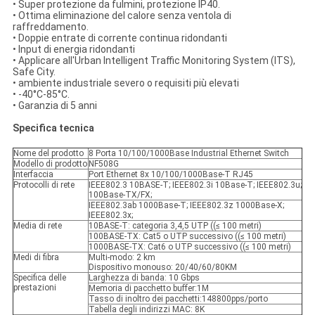
• Super protezione da fulmini, protezione IP40.
• Ottima eliminazione del calore senza ventola di
raffreddamento.
• Doppie entrate di corrente continua ridondanti
• Input di energia ridondanti
• Applicare all'Urban Intelligent Traffic Monitoring System (ITS),
Safe City.
• ambiente industriale severo o requisiti più elevati
• -40°C-85°C.
• Garanzia di 5 anni
Specifica tecnica
Nome del prodotto
8 Porta 10/100/1000Base Industrial Ethernet Switch
Modello di prodotto
NF508G
Interfaccia
Port Ethernet 8x 10/100/1000Base-T RJ45
Protocolli di rete
IEEE802.3 10BASE-T; IEEE802.3i 10Base-T; IEEE802.3u;
100Base-TX/FX;
IEEE802.3ab 1000Base-T; IEEE802.3z 1000Base-X;
IEEE802.3x;
Media di rete
10BASE-T: categoria 3,4,5 UTP ((≤ 100 metri)
100BASE-TX: Cat5 o UTP successivo ((≤ 100 metri)
1000BASE-TX: Cat6 o UTP successivo ((≤ 100 metri)
Medi di fibra
Multi-modo: 2 km
Dispositivo monouso: 20/40/60/80KM
Specifica delle
Larghezza di banda: 10 Gbps
prestazioni
Memoria di pacchetto buffer:1M
Tasso di inoltro dei pacchetti:148800pps/porto
Tabella degli indirizzi MAC: 8K