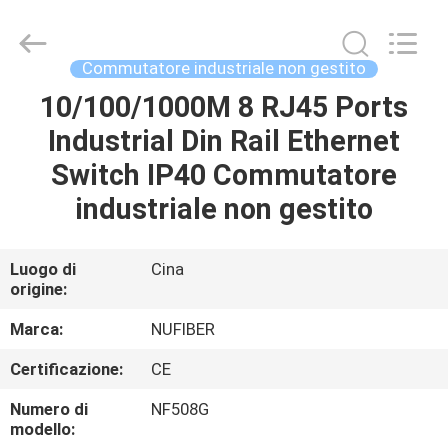
Fivision
Digital
Technology
Co.,Ltd.
All
Commutatore industriale non gestito
Rights
Reserved.
Developed
10/100/1000M 8 RJ45 Ports
CASA
by
ECER
Industrial Din Rail Ethernet
PRODOTTI
Switch IP40 Commutatore
industriale non gestito
CIRCA
NOI
Luogo di
Cina
origine:
GIRO
Marca:
NUFIBER
DELLA
Certificazione:
CE
FABBRICA
Numero di
NF508G
modello: