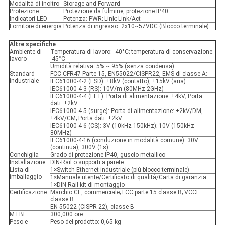
Modalità di inoltro
Storage-and-Forward
Protezione
Protezione da fulmine, protezione IP40
Indicatori LED
Potenza: PWR; Link; Link/Act
Fornitore di energia
Potenza di ingresso: 2x10~57VDC (Blocco terminale)
Altre specifiche
Ambiente di
Temperatura di lavoro: -40°C; temperatura di conservazione:
lavoro
-45°C
Umidità relativa: 5% ~ 95% (senza condensa)
Standard
FCC CFR47 Parte 15, EN55022/CISPR22, EMS di classe A:
industriale
IEC61000-4-2 (ESD): ±8kV (contatto), ±15kV (aria)
IEC61000-4-3 (RS): 10V/m (80MHz-2GHz)
IEC61000-4-4 (EFT): Porta di alimentazione: ±4kV; Porta
dati: ±2kV
IEC61000-4-5 (surge): Porta di alimentazione: ±2kV/DM,
±4kV/CM; Porta dati: ±2kV
IEC61000-4-6 (CS): 3V (10kHz-150kHz); 10V (150kHz-
80MHz)
IEC61000-4-16 (conduzione in modalità comune): 30V
(continua), 300V (1s)
Conchiglia
Grado di protezione IP40, guscio metallico
Installazione
DIN-Rail o supporti a parete
Lista di
1×Switch Ethernet industriale (più blocco terminale)
imballaggio
1×Manuale utente/Certificato di qualità/Carta di garanzia
1×DIN-Rail kit di montaggio
Certificazione
Marchio CE, commerciale; FCC parte 15 classe B; VCCI
classe B
EN 55022 (CISPR 22), classe B
MTBF
300,000 ore
Peso e
Peso del prodotto: 0,65 kg